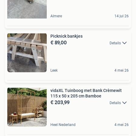
Almere
14 jul 26
Picknick bankjes
€ 89,00
Details
Leek
4 mei 26
vidaXL Tuinboog met Bank Crèmewit
115 x 50 x 205 cm Bamboe
€ 203,99
Details
Heel Nederland
4 mei 26