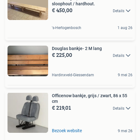
sloophout / hardhout.
€ 450,00
Details
's-Hertogenbosch
1 aug 26
Douglas bankje- 2 M lang
€ 225,00
Details
Hardinxveld-Giessendam
9 mei 26
Officenow bankje, grijs / zwart, 86 x 55
cm
€ 219,01
Details
Bezoek website
9 mei 26