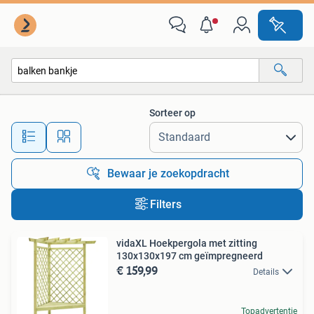
Alle categorieën…
Sorteer op
Alle afstanden…
Bewaar je zoekopdracht
Filters
vidaXL Hoekpergola met zitting
130x130x197 cm geïmpregneerd
€ 159,99
Details
Topadvertentie