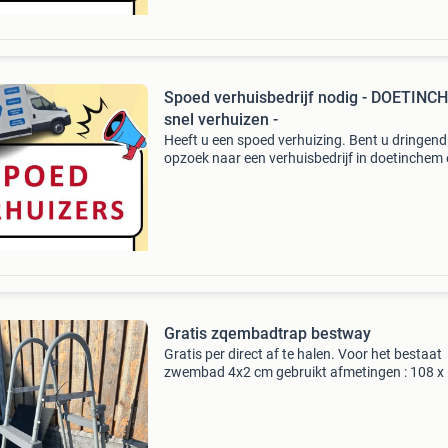
Spoed verhuisbedrijf nodig - DOETINC
snel verhuizen -
Heeft u een spoed verhuizing. Bent u dringend
opzoek naar een verhuisbedrijf in doetinchem
omgeving. Bel direct met tel: 06 39 10 52 58 (
whatsapp). Of stuur een email naar:
info@flexover.nl of
Gratis zqembadtrap bestway
Gratis per direct af te halen. Voor het bestaat
zwembad 4x2 cm gebruikt afmetingen : 108 x 
139 cm