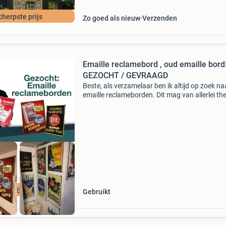
cherpste prijs
Zo goed als nieuw
Verzenden
Emaille reclamebord , oud emaille bord
GEZOCHT / GEVRAAGD
Beste, als verzamelaar ben ik altijd op zoek na
emaille reclameborden. Dit mag van allerlei th
zijn. Zelfs borden in slechte staat en dubbele 
ik! Voor goede en slechte kwaliteit borden bet
CLAMEBORDEN
Gebruikt