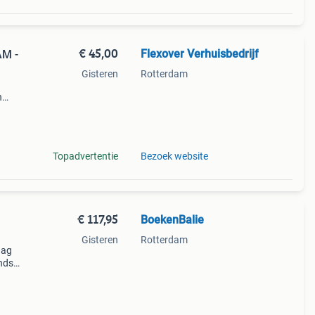
€ 45,00
Flexover Verhuisbedrijf
AM -
Gisteren
Rotterdam
n
ook
Topadvertentie
Bezoek website
€ 117,95
BoekenBalie
Gisteren
Rotterdam
aag
nds
n we