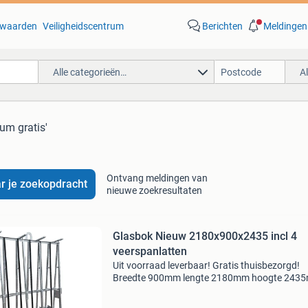
waarden
Veiligheidscentrum
Berichten
Meldingen
Alle categorieën…
A
um gratis'
Ontvang meldingen van
r je zoekopdracht
nieuwe zoekresultaten
Glasbok Nieuw 2180x900x2435 incl 4
veerspanlatten
Uit voorraad leverbaar! Gratis thuisbezorgd!
Breedte 900mm lengte 2180mm hoogte 243
laadhoogte 2090mm laadvermogen 2000kg
keurmerk ce gewicht 138kg prijs excl btw per 