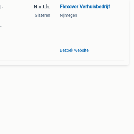
N.o.t.k.
Flexover Verhuisbedrijf
 -
Gisteren
Nijmegen
ook
Bezoek website