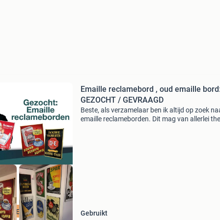
Emaille reclamebord , oud emaille bord
GEZOCHT / GEVRAAGD
Beste, als verzamelaar ben ik altijd op zoek na
emaille reclameborden. Dit mag van allerlei th
zijn. Zelfs borden in slechte staat en dubbele 
ik! Voor goede en slechte kwaliteit borden bet
CLAMEBORDEN
Gebruikt