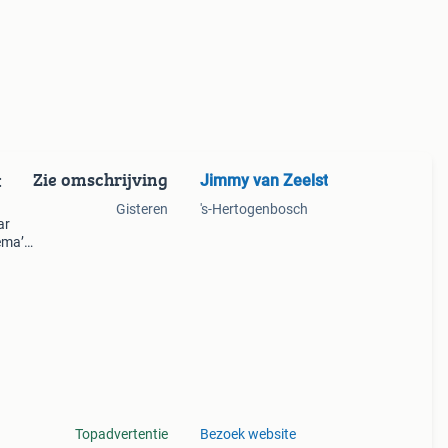
Zie omschrijving
Jimmy van Zeelst
:
Gisteren
's-Hertogenbosch
ar
ema’s
koop
Topadvertentie
Bezoek website