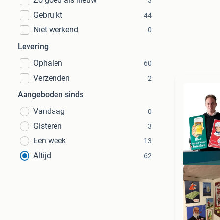
Zo goed als nieuw
3
Gebruikt
44
Niet werkend
0
Levering
Ophalen
60
Verzenden
2
Aangeboden sinds
Vandaag
0
Gisteren
3
Een week
13
Altijd
62
RE