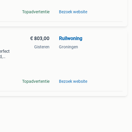
Topadvertentie
Bezoek website
€ 803,00
Ruilwoning
Gisteren
Groningen
erfect
d,
lf heb
Topadvertentie
Bezoek website