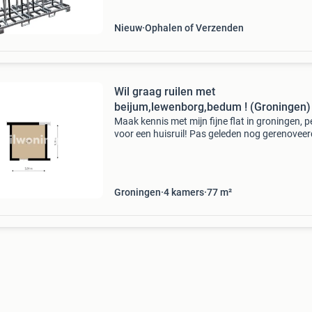
glasbokken online bestell
Nieuw
Ophalen of Verzenden
Wil graag ruilen met
beijum,lewenborg,bedum ! (Groningen)
Maak kennis met mijn fijne flat in groningen, p
voor een huisruil! Pas geleden nog gerenoveer
zonnepanelen en afzuigsysteem geplaatst. Ze
ik ook nog een perilex stekker laten aansluiten
Groningen
4
kamers
77
m²