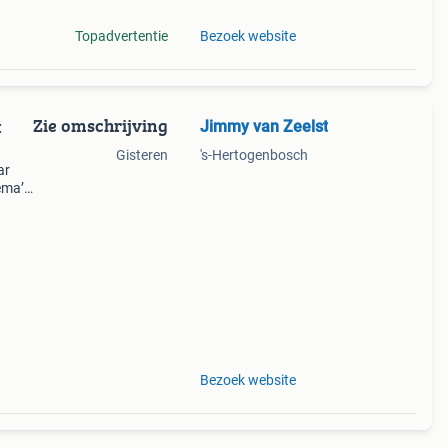
Topadvertentie
Bezoek website
Zie omschrijving
Jimmy van Zeelst
:
Gisteren
's-Hertogenbosch
ar
ema’s
koop
Bezoek website