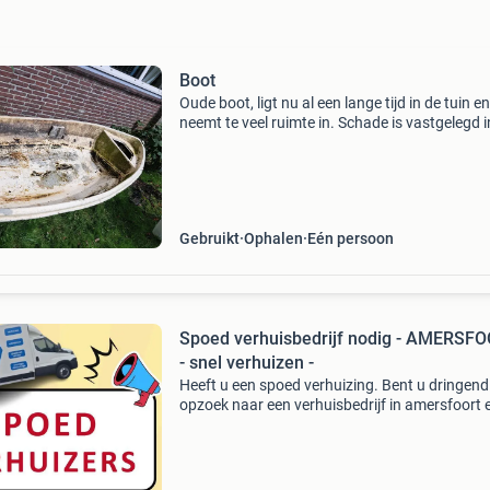
Boot
Oude boot, ligt nu al een lange tijd in de tuin en
neemt te veel ruimte in. Schade is vastgelegd i
foto&#39;s. We hebben er nooit mee gevaren,
werking is onbekend. 320 Cm bij 135 cm. Een k
Gebruikt
Ophalen
Eén persoon
Spoed verhuisbedrijf nodig - AMERSF
- snel verhuizen -
Heeft u een spoed verhuizing. Bent u dringend
opzoek naar een verhuisbedrijf in amersfoort 
omgeving. Bel direct met tel: 06 39 10 52 58 (
whatsapp). Of stuur een email naar:
info@flexover.nl of