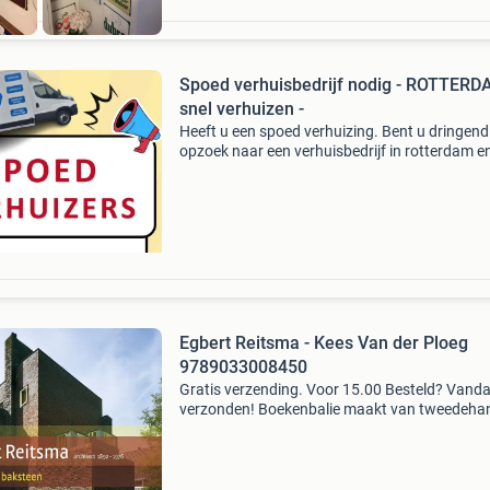
Spoed verhuisbedrijf nodig - ROTTERD
snel verhuizen -
Heeft u een spoed verhuizing. Bent u dringend
opzoek naar een verhuisbedrijf in rotterdam e
omgeving. Bel direct met tel: 06 39 10 52 58 (
whatsapp). Of stuur een email naar:
info@flexover.nl of g
Egbert Reitsma - Kees Van der Ploeg
9789033008450
Gratis verzending. Voor 15.00 Besteld? Vand
verzonden! Boekenbalie maakt van tweedeha
jouw eerste keuze. Met een trustscore van 4,8
(excellent) en 30 dagen retour garantie make
dat iedere da