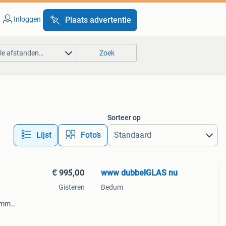
Inloggen
Plaats advertentie
lle afstanden…
Zoek
Sorteer op
Lijst
Foto’s
€ 995,00
www dubbelGLAS nu
Gisteren
Bedum
5mm
stuk