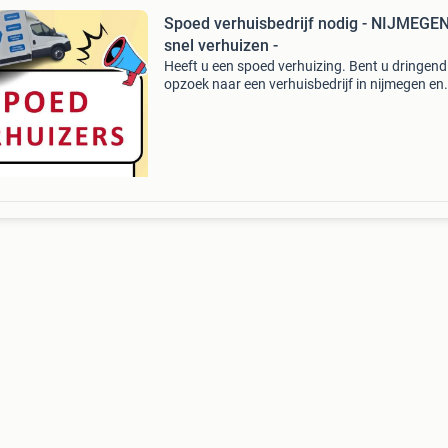
Spoed verhuisbedrijf nodig - NIJMEGEN
snel verhuizen -
Heeft u een spoed verhuizing. Bent u dringend
opzoek naar een verhuisbedrijf in nijmegen en
omgeving. Bel direct met tel: 06 39 10 52 58 (
whatsapp). Of stuur een email naar:
info@flexover.nl of ga