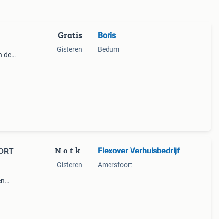
Gratis
Boris
Gisteren
Bedum
n de
lein
N.o.t.k.
Flexover Verhuisbedrijf
OORT
Gisteren
Amersfoort
en
ook