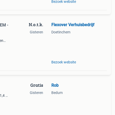
Bezoek website
N.o.t.k.
Flexover Verhuisbedrijf
HEM -
Gisteren
Doetinchem
 en
ook
Bezoek website
Gratis
Rob
Gisteren
Bedum
1,4 x