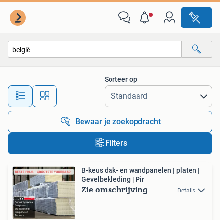
Alle categorieën…
Sorteer op
Alle afstanden…
Bewaar je zoekopdracht
Filters
B-keus dak- en wandpanelen | platen |
Gevelbekleding | Pir
Zie omschrijving
Details