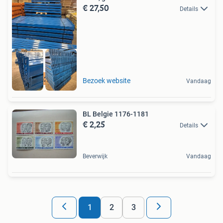
€ 27,50
Details
12500 m2 voorraad
Bezoek website
Vandaag
BL Belgie 1176-1181
€ 2,25
Details
Beverwijk
Vandaag
1
2
3