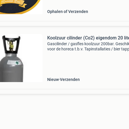
Ophalen of Verzenden
Koolzuur cilinder (Co2) eigendom 20 lit
Gascilinder / gasfles koolzuur 200bar. Geschi
voor de horeca t.b.v. Tapinstallaties / bier tap
fusten bier). Wordt geleverd compleet met vull
en de cilinder wordt uw eigendom. Geen huur
Nieuw
Verzenden