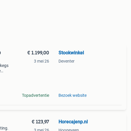
€ 1.199,00
Stookwinkel
9
3 mei 26
Deventer
 kegs
e
e
un z
Topadvertentie
Bezoek website
€ 123,97
Horecajenp.nl
sting.
3 mei 26
Hoogeveen