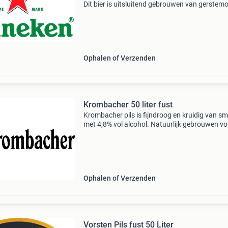
Dit bier is uitsluitend gebrouwen van gerstemo
Het is het vlaggeschip van het heineken conce
Het pilsener bier heeft een alcoholpercentage
Ophalen of Verzenden
Krombacher 50 liter fust
Krombacher pils is fijndroog en kruidig van s
met 4,8% vol alcohol. Natuurlijk gebrouwen v
de duitse zuiverheidswet van 1516. Dit alles 
het één van de beste bieren na het brouwen v
Ophalen of Verzenden
Vorsten Pils fust 50 Liter