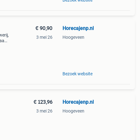
Bezoek website
€ 90,90
Horecajenp.nl
erij,
3 mei 26
Hoogeveen
 naam
t
itg
Bezoek website
€ 123,96
Horecajenp.nl
3 mei 26
Hoogeveen
 jan