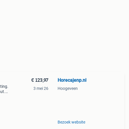
€ 123,97
Horecajenp.nl
sting.
3 mei 26
Hoogeveen
ut.
rn.
Bezoek website