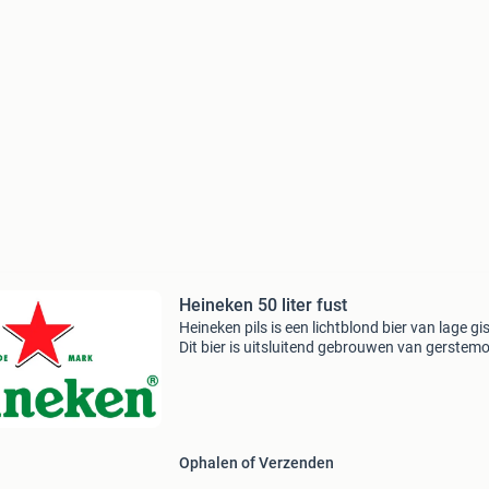
Heineken 50 liter fust
Heineken pils is een lichtblond bier van lage gi
Dit bier is uitsluitend gebrouwen van gerstemo
Het is het vlaggeschip van het heineken conce
Het pilsener bier heeft een alcoholpercentage
Ophalen of Verzenden