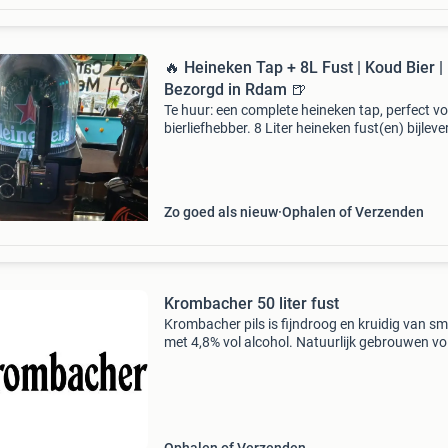
🔥 Heineken Tap + 8L Fust | Koud Bier |
Bezorgd in Rdam 🍺
Te huur: een complete heineken tap, perfect v
bierliefhebber. 8 Liter heineken fust(en) bijleve
mogelijk, zodat je direct kunt genieten van ver
getapt bier zonder moeite. 💰 Prijzen: 1 fust
Zo goed als nieuw
Ophalen of Verzenden
Krombacher 50 liter fust
Krombacher pils is fijndroog en kruidig van s
met 4,8% vol alcohol. Natuurlijk gebrouwen v
de duitse zuiverheidswet van 1516. Dit alles 
het één van de beste bieren na het brouwen v