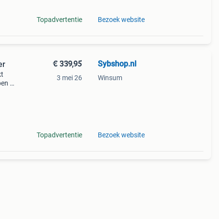
Topadvertentie
Bezoek website
€ 339,95
Sybshop.nl
er
kt
3 mei 26
Winsum
pen /
ing
koste
Topadvertentie
Bezoek website