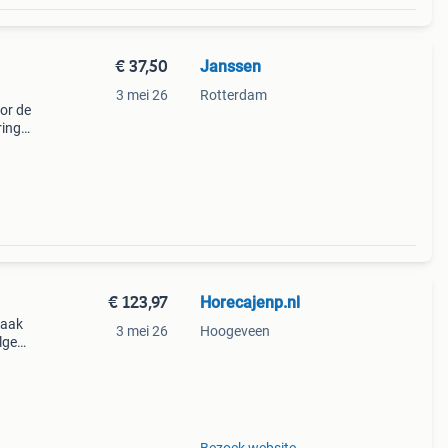
€ 37,50
Janssen
3 mei 26
Rotterdam
oor de
ring
s
€ 123,97
Horecajenp.nl
maak
3 mei 26
Hoogeveen
olgens
maakt
an p