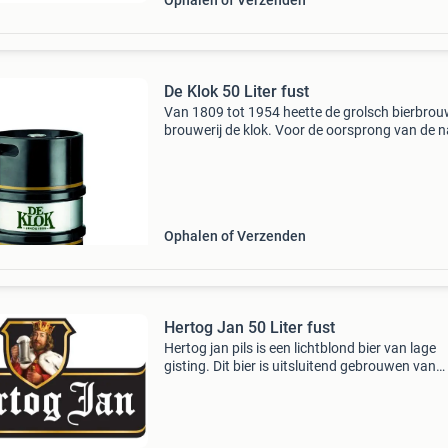
Ophalen of Verzenden
De Klok 50 Liter fust
Van 1809 tot 1954 heette de grolsch bierbrouw
brouwerij de klok. Voor de oorsprong van de
de klok moeten we terug in de historie, naar he
begin van de 19e eeuw. Als in die tijd de kerk u
Ophalen of Verzenden
Hertog Jan 50 Liter fust
Hertog jan pils is een lichtblond bier van lage
gisting. Dit bier is uitsluitend gebrouwen van
gerstemout. Het is het vlaggeschip van hertog
concern en heeft alcoholpercentage van 5%
kenmerken her