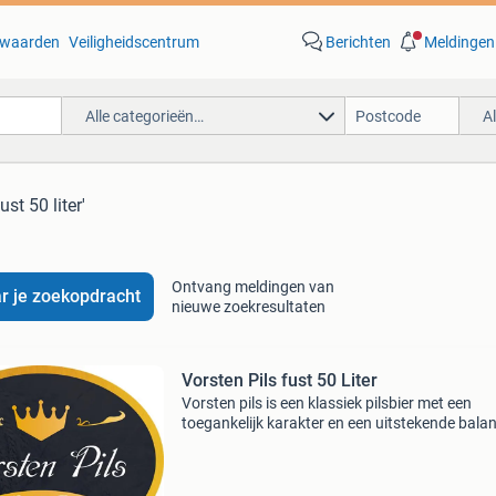
waarden
Veiligheidscentrum
Berichten
Meldingen
Alle categorieën…
A
ust 50 liter'
Ontvang meldingen van
r je zoekopdracht
nieuwe zoekresultaten
Vorsten Pils fust 50 Liter
Vorsten pils is een klassiek pilsbier met een
toegankelijk karakter en een uitstekende bala
tussen mout en hop. Dankzij de zachte smaak
het verfrissende profiel is dit bier geliefd bij ee
breed