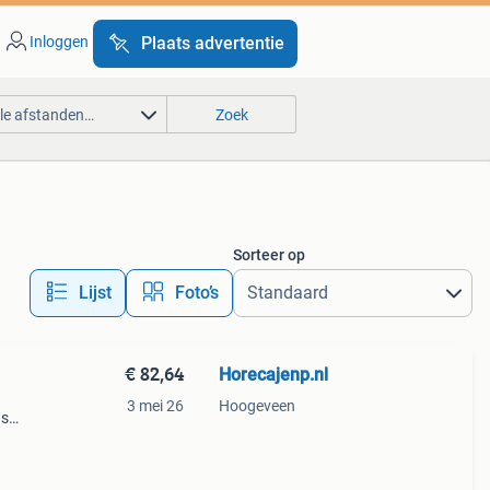
Inloggen
Plaats advertentie
lle afstanden…
Zoek
Sorteer op
Lijst
Foto’s
€ 82,64
Horecajenp.nl
3 mei 26
Hoogeveen
ns
 en
n