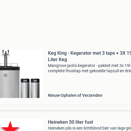
Keg King - Kegerator met 3 taps + 3X 1
Liter Keg
Mangrove jack's kegerator - pakket met 3x 19l
complete thuistap met gekoelde tapzuil en dri
nieuwe kegs de mangrove jack's kegerator is d
perfecte oplossing voor hobbybrouwers die h
Nieuw
Ophalen of Verzenden
Heineken 50 liter fust
Heineken pils is een lichtblond bier van lage gi