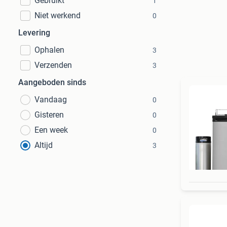
Gebruikt
1
Niet werkend
0
Levering
Ophalen
3
Verzenden
3
Aangeboden sinds
Vandaag
0
Gisteren
0
Een week
0
Altijd
3