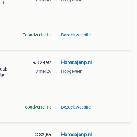
ut.
rn.
Topadvertentie
Bezoek website
€ 123,97
Horecajenp.nl
maak
3 mei 26
Hoogeveen
olgens
maakt
an p
Topadvertentie
Bezoek website
€ 82,64
Horecajenp.nl