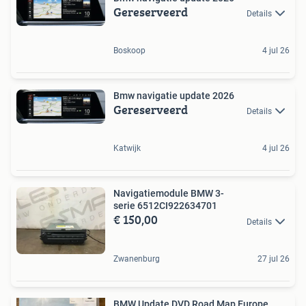
Gereserveerd
Details
Boskoop
4 jul 26
Bmw navigatie update 2026
Gereserveerd
Details
Katwijk
4 jul 26
Navigatiemodule BMW 3-
serie 6512CI922634701
€ 150,00
Details
Zwanenburg
27 jul 26
BMW Update DVD Road Map Europe