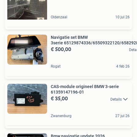
Oldenzaal
10 jul 26
Navigatie set BMW
3serie 65129874336/65509322120/658292
€ 500,00
Deta
Rogat
4 feb 26
CAS-module origineel BMW 3-serie
61359147196-01
€ 35,00
Details
Zwanenburg
27 jul 26
Bmw navigatie update 2026