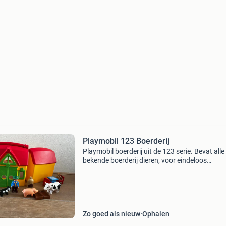
Playmobil 123 Boerderij
Playmobil boerderij uit de 123 serie. Bevat alle
bekende boerderij dieren, voor eindeloos
speelplezier. Set is helemaal compleet, alleen 
doos ontbreekt. Boerderij kan met een hengse
worden gedrage
Zo goed als nieuw
Ophalen