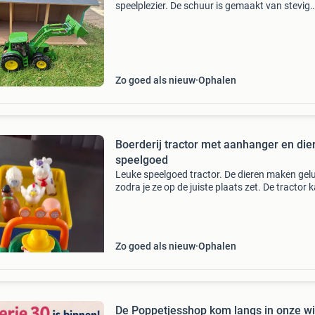
speelplezier. De schuur is gemaakt van stevig
materiaal en wordt geleverd inclusief een gro
metalen tractor met voorlader. Perfect voor
kinderen d
Zo goed als nieuw
Ophalen
Boerderij tractor met aanhanger en die
speelgoed
Leuke speelgoed tractor. De dieren maken gel
zodra je ze op de juiste plaats zet. De tractor 
vooruit rijden met geluid en licht.
Zo goed als nieuw
Ophalen
De Poppetjesshop kom langs in onze wi