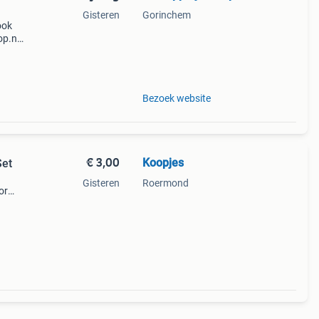
Gisteren
Gorinchem
ook
op.nl
Bezoek website
€ 3,00
Koopjes
Set
Gisteren
Roermond
or
en,