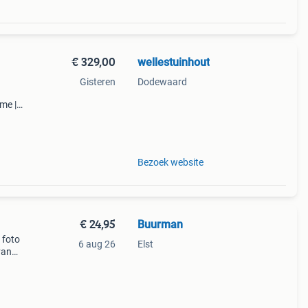
€ 329,00
wellestuinhout
n
Gisteren
Dodewaard
me |
 van
Bezoek website
€ 24,95
Buurman
 foto
6 aug 26
Elst
van