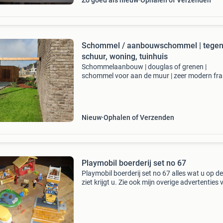
Zo goed als nieuw
Ophalen of Verzenden
Schommel / aanbouwschommel | tege
schuur, woning, tuinhuis
Schommelaanbouw | douglas of grenen |
schommel voor aan de muur | zeer modern fra
14x14 balken | model boerderij schaap
prijsvoorbeeld is gebaseerd op een bovenbalk
300 cm en 4 schommelhaken.
Nieuw
Ophalen of Verzenden
Playmobil boerderij set no 67
Playmobil boerderij set no 67 alles wat u op de
ziet krijgt u. Zie ook mijn overige advertenties 
playmobil.