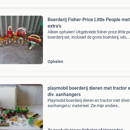
Boerderij Fisher-Price Little People met
extra's
Alleen ophalen! Uitgebreide fisher-price little p
boerderij set, inclusief de grote boerderij, silo,
diverse stallen, een auto, kar en een grote colle
van dieren en figuren.
Ophalen
playmobil boerderij dieren met tractor 
div. aanhangers
Playmobil boerderij dieren en tractor met dive
aanhangers/ materieel. Zie mijn andere
advertenties voor meer playmobil.