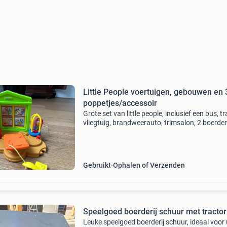
Little People voertuigen, gebouwen en 
poppetjes/accessoir
Grote set van little people, inclusief een bus, tr
vliegtuig, brandweerauto, trimsalon, 2 boerder
en een school. Daarnaast zijn er 31 poppetjes
diverse accessoires aanwezig. Alles is gebr
Gebruikt
Ophalen of Verzenden
Speelgoed boerderij schuur met tractor
Leuke speelgoed boerderij schuur, ideaal voor