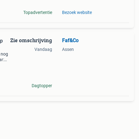
Topadvertentie
Bezoek website
Zie omschrijving
Faf&Co
op
Vandaag
Assen
r nog
ar:
enh
Dagtopper