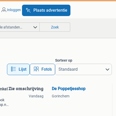
Inloggen
Plaats advertentie
lle afstanden…
Zoek
Sorteer op
Lijst
Foto’s
Zie omschrijving
De Poppetjesshop
nkel
Vandaag
Gorinchem
ook
op.nl