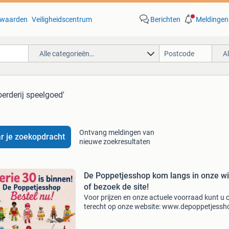
waarden
Veiligheidscentrum
Berichten
Meldingen
Alle categorieën…
A
oerderij speelgoed'
Ontvang meldingen van
r je zoekopdracht
nieuwe zoekresultaten
De Poppetjesshop kom langs in onze wi
of bezoek de site!
Voor prijzen en onze actuele voorraad kunt u 
terecht op onze website: www.depoppetjessh
bestel via onze website of kom gezellig
rondsnuffelen in onze winkel. Ons adres: