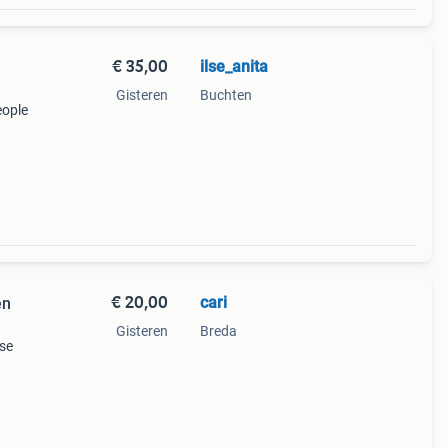
€ 35,00
ilse_anita
Gisteren
Buchten
eople
ctie
€ 20,00
cari
en
Gisteren
Breda
rse