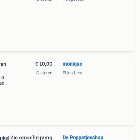
ene
€ 10,00
monique
ren
Gisteren
Etten-Leur
uid
kan
Zie omschrijving
De Poppetjesshop
nkel