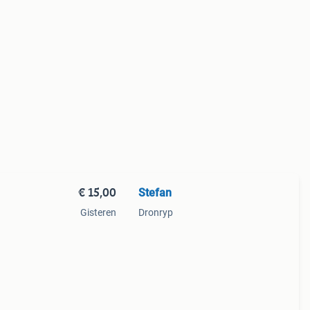
€ 15,00
Stefan
Gisteren
Dronryp
de
l