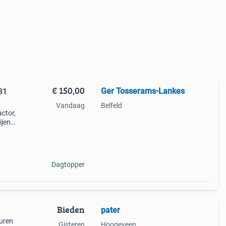
€ 150,00
Ger Tosserams-Lankes
31
Vandaag
Belfeld
actor,
ijen
 en
Dagtopper
Bieden
pater
 uren
Gisteren
Hoogeveen