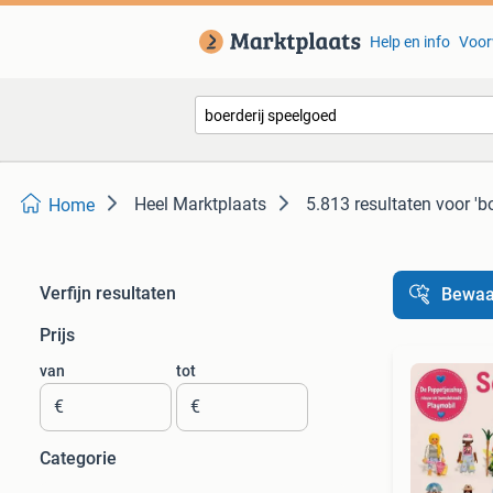
Help en info
Voor
Heel Marktplaats
5.813 resultaten
voor 'b
Home
Verfijn resultaten
Bewaa
Prijs
van
tot
€
€
Categorie