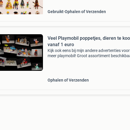
burgstraat 21, 4201 aa
Gebruikt
Ophalen of Verzenden
Veel Playmobil poppetjes, dieren te ko
vanaf 1 euro
Kijk ook eens bij mijn andere advertenties voo
meer playmobil! Groot assortiment beschikba
poppetjes, sets, series, dieren, safari, politie,
brandweer, huis, boerderij, ridders, kerst, ziek
Ophalen of Verzenden