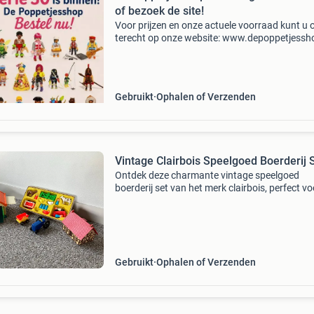
of bezoek de site!
Voor prijzen en onze actuele voorraad kunt u 
terecht op onze website: www.depoppetjessh
bestel via onze website of kom gezellig
rondsnuffelen in onze winkel. Ons adres:
burgstraat 21, 4201 aa
Gebruikt
Ophalen of Verzenden
Vintage Clairbois Speelgoed Boerderij 
Ontdek deze charmante vintage speelgoed
boerderij set van het merk clairbois, perfect vo
urenlang fantasierijk speelplezier of als uniek
verzamelobject. De set omvat diverse gebouw
waaronder een
Gebruikt
Ophalen of Verzenden