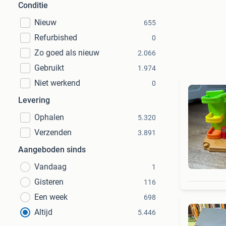
Conditie
Nieuw
655
Refurbished
0
Zo goed als nieuw
2.066
Gebruikt
1.974
Niet werkend
0
Levering
Ophalen
5.320
Verzenden
3.891
Aangeboden sinds
Vandaag
1
Gisteren
116
Een week
698
Altijd
5.446