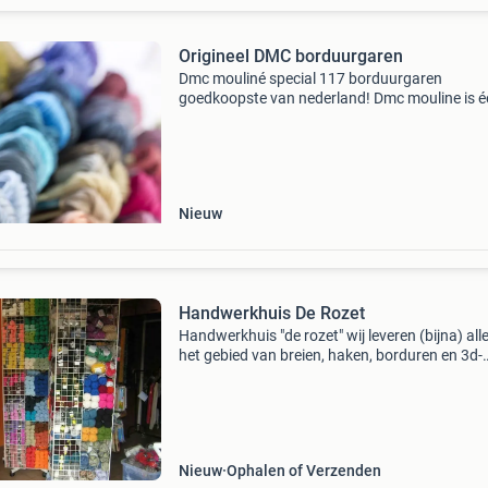
Origineel DMC borduurgaren
Dmc mouliné special 117 borduurgaren
goedkoopste van nederland! Dmc mouline is é
van de bekendste borduurgarens om met de 
te verwerken. Het is gemaakt van langstapeli
katoen en is twee keer g
Nieuw
Handwerkhuis De Rozet
Handwerkhuis "de rozet" wij leveren (bijna) all
het gebied van breien, haken, borduren en 3d-
kaarten. Bezoek onze nieuw webshop:
https:handwerkhuis-de-rozet.sumupstore.co
borduurpakket
Nieuw
Ophalen of Verzenden