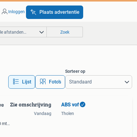
Inloggen
Plaats advertentie
lle afstanden…
Zoek
Sorteer op
Lijst
Foto’s
Zie omschrijving
ABS vof
ve
Vandaag
Tholen
0 mtr
s als
ekt