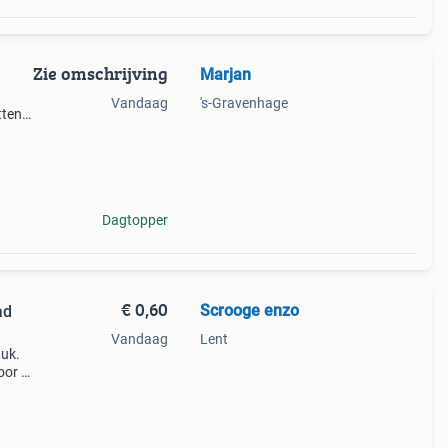
Zie omschrijving
Marjan
Vandaag
's-Gravenhage
tten
 ieder
t
Dagtopper
€ 0,60
Scrooge enzo
ad
Vandaag
Lent
tuk.
oor €
,25