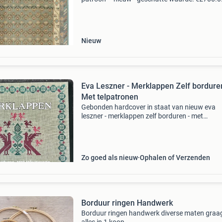
Belangrijk: winnende biedingen zijn exclusief 
koperbescherming + €3 kavel beschrijving dez
hand
Nieuw
Eva Leszner - Merklappen Zelf bordure
Met telpatronen
Gebonden hardcover in staat van nieuw eva
leszner - merklappen zelf borduren - met
telpatronen 30 telpatronen en op de naastlig
bladzijde daarvan een kleurenfoto. De patron
hebben allen een sie
Zo goed als nieuw
Ophalen of Verzenden
Borduur ringen Handwerk
Borduur ringen handwerk diverse maten graa