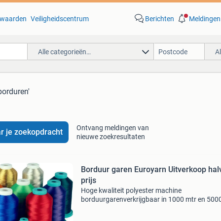
waarden
Veiligheidscentrum
Berichten
Meldingen
Alle categorieën…
A
borduren'
Ontvang meldingen van
r je zoekopdracht
nieuwe zoekresultaten
Borduur garen Euroyarn Uitverkoop hal
prijs
Hoge kwaliteit polyester machine
borduurgarenverkrijgbaar in 1000 mtr en 500
,zelfde kwaliteit, dikte, kleuren en kleurnummer
brother borduurgaren zolang de voorraad str