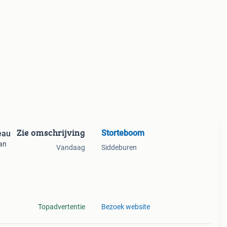
Zie omschrijving
Storteboom
eau
dan
Vandaag
Siddeburen
logo's
 terec
Topadvertentie
Bezoek website