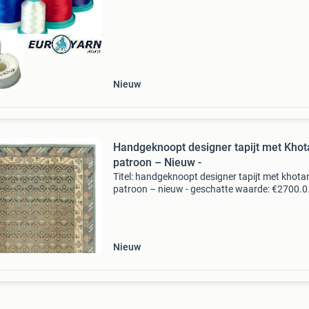
1000 m cone &euro
Nieuw
Handgeknoopt designer tapijt met Khot
patroon – Nieuw -
Titel: handgeknoopt designer tapijt met khota
patroon – nieuw - geschatte waarde: €2700.0
Belangrijk: winnende biedingen zijn exclusief 
koperbescherming + €3 kavel beschrijving dez
hand
Nieuw