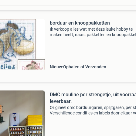
borduur en knooppakketten
Ik verkoop alles wat met deze leuke hobby te
maken heeft, naast pakketten en knooppakke
ook dmc garen, wikkelkaartjes, naalden . Voor
wat wils! Neem vlug een kijkje, ik ben bezig me
toevoeg
Nieuw
Ophalen of Verzenden
DMC mouline per strengetje, uit voorra
leverbaar.
Origineel dmc borduurgaren, splijtgaren, per s
Verschillende condities en labels door elkaar v
0,60. Uitzonderingen: 01 t/m 35 en b5200 € 1
150 t/m 169, 310, 444 en 3801 t/m 3865