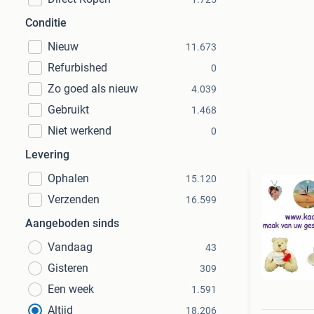
Conditie
Nieuw
11.673
Refurbished
0
Zo goed als nieuw
4.039
Gebruikt
1.468
Niet werkend
0
Levering
Ophalen
15.120
Verzenden
16.599
Aangeboden sinds
Vandaag
43
Gisteren
309
Een week
1.591
Altijd
18.206