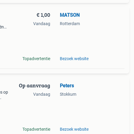
€ 1,00
MATSON
Vandaag
Rotterdam
én
hand
ge
Topadvertentie
Bezoek website
Op aanvraag
Peters
es op
Vandaag
Stokkum
m
Topadvertentie
Bezoek website