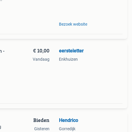
9%
e
Bezoek website
€ 10,00
eersteletter
n -
Vandaag
Enkhuizen
gende
en
Bieden
Hendrico
g
Gisteren
Gorredijk