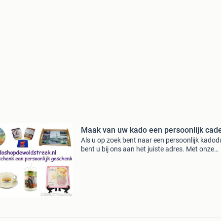
Maak van uw kado een persoonlijk cad
Als u op zoek bent naar een persoonlijk kado
bent u bij ons aan het juiste adres. Met onze
borduurmachines borduren we. O.a. (Bedrijfs)
op kleding, maar daarnaast kunt u ook bij ons