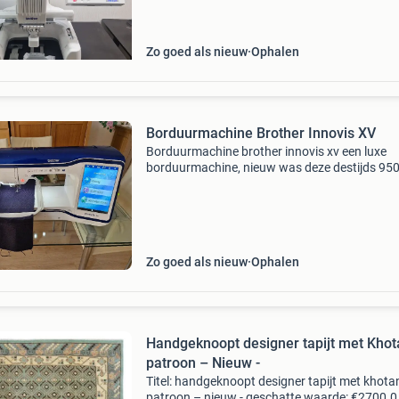
doos vooropgespoelde onder garens van made
De brother pr-620
Zo goed als nieuw
Ophalen
Borduurmachine Brother Innovis XV
Borduurmachine brother innovis xv een luxe
borduurmachine, nieuw was deze destijds 95
euro. Zo goed als nieuw, goed onderhouden e
heeft regelmatig een onderhoudsbeurt gehad.
gebruiksvriendelij
Zo goed als nieuw
Ophalen
Handgeknoopt designer tapijt met Khot
patroon – Nieuw -
Titel: handgeknoopt designer tapijt met khota
patroon – nieuw - geschatte waarde: €2700.0