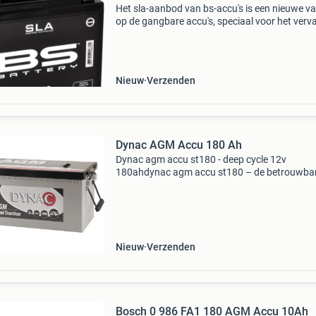
Het sla-aanbod van bs-accu's is een nieuwe va
op de gangbare accu's, speciaal voor het ver
van de conventionele accu's. Sla is een serie
waterdichte en onderhoudsvrije accu'
Nieuw
Verzenden
Dynac AGM Accu 180 Ah
Dynac agm accu st180 - deep cycle 12v
180ahdynac agm accu st180 – de betrouwba
12v deep cycle accu voor camper, boot en
huishoudingontdek de kracht van de dynac a
st180 accude dynac agm accu st180
Nieuw
Verzenden
Bosch 0 986 FA1 180 AGM Accu 10Ah