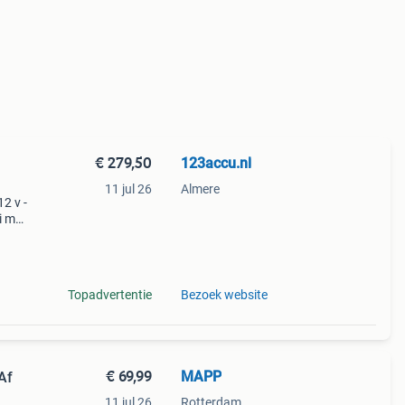
€ 279,50
123accu.nl
11 jul 26
Almere
12 v -
li m18
en
v
Topadvertentie
Bezoek website
€ 69,99
MAPP
Af
11 jul 26
Rotterdam