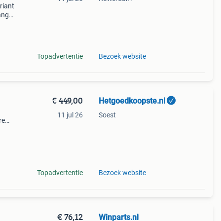
riant
vangen
Topadvertentie
Bezoek website
€ 449,00
Hetgoedkoopste.nl
11 jul 26
Soest
re
gm
Topadvertentie
Bezoek website
€ 76,12
Winparts.nl