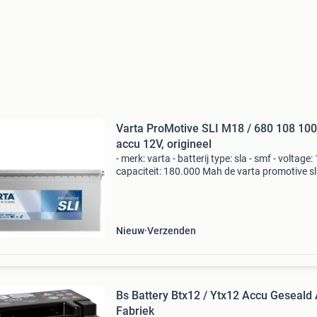
Varta ProMotive SLI M18 / 680 108 100
accu 12V, origineel
- merk: varta - batterij type: sla - smf - voltage: 
capaciteit: 180.000 Mah de varta promotive s
startaccu is ontworpen voor voertuigen met e
gemiddelde energiebehoefte, zoals landbouw
Nieuw
Verzenden
Bs Battery Btx12 / Ytx12 Accu Geseald 
Fabriek