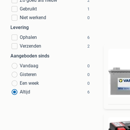
Zo goed als nieuw
2
Gebruikt
1
Niet werkend
0
Levering
Ophalen
6
Verzenden
2
Aangeboden sinds
Vandaag
0
Gisteren
0
Een week
0
Altijd
6