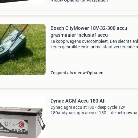
Nieuw
Ophalen of Verzenden
Bosch CityMower 18V-32-300 accu
grasmaaier inclusief accu
Te koop wegens overcompleet. Een slechts en
keren gebruikte en in prima staat verkerende 
citymower 18v-32-300 accu grasmaaier inclus
accu en lader - maaibreedte 32cm - inklapbare
hendel v
Zo goed als nieuw
Ophalen
Dynac AGM Accu 180 Ah
Dynac agm accu st180 - deep cycle 12v
180ahdynac agm accu st180 – de betrouwba
12v deep cycle accu voor camper, boot en
huishoudingontdek de kracht van de dynac a
st180 accude dynac agm accu st180