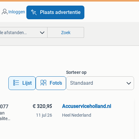
Inloggen
Plaats advertentie
lle afstanden…
Zoek
Sorteer op
Lijst
Foto’s
€ 320,95
Accuserviceholland.nl
 077
van
11 jul 26
Heel Nederland
liteit
 meer