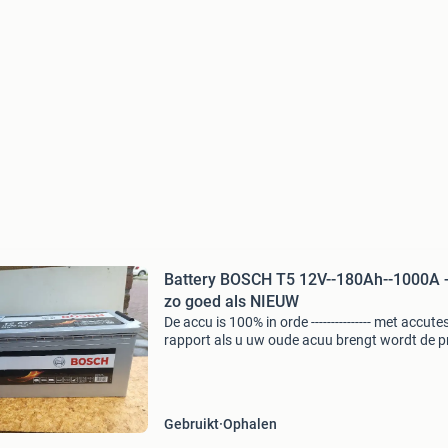
Battery BOSCH T5 12V--180Ah--1000A --
zo goed als NIEUW
De accu is 100% in orde --------------- met accute
rapport als u uw oude acuu brengt wordt de pr
95 euro. Zonder oude accu is de prijs 110 euro.
Ophalen tot 23 ,oo uur vanaf 15-07 tot 15-08 
Gebruikt
Ophalen