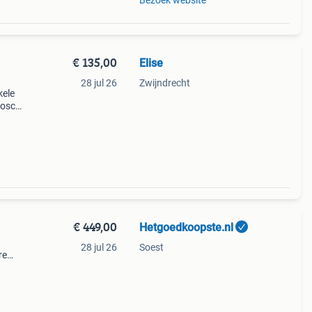
Bezoek website
€ 135,00
Elise
28 jul 26
Zwijndrecht
kele
bosch
ief
€ 449,00
Hetgoedkoopste.nl
28 jul 26
Soest
re
gm