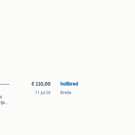
€ 110,00
hollbred
-----
11 jul 26
Breda
st
ijs
 --
va