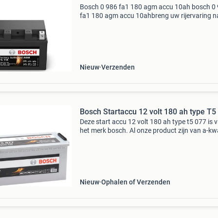
Bosch 0 986 fa1 180 agm accu 10ah bosch 0
fa1 180 agm accu 10ahbreng uw rijervaring n
een hoger niveau met de bosch starteraccu. D
accu is dã© favoriet voor eigenaars van sport
motoren e
Nieuw
Verzenden
Bosch Startaccu 12 volt 180 ah type T5
Deze start accu 12 volt 180 ah type t5 077 is 
het merk bosch. Al onze product zijn van a-kwa
en hebben een uitstekende prijs / kwaliteit
verhouding. In onze webwinkel vindt u tevens
inf
Nieuw
Ophalen of Verzenden