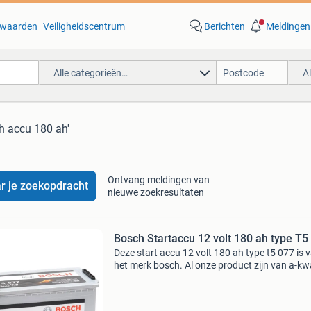
waarden
Veiligheidscentrum
Berichten
Meldingen
Alle categorieën…
A
h accu 180 ah'
Ontvang meldingen van
r je zoekopdracht
nieuwe zoekresultaten
Bosch Startaccu 12 volt 180 ah type T5
Deze start accu 12 volt 180 ah type t5 077 is 
het merk bosch. Al onze product zijn van a-kwa
en hebben een uitstekende prijs / kwaliteit
verhouding. In onze webwinkel vindt u tevens
inf