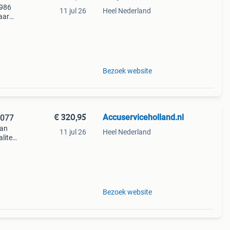
 986
11 jul 26
Heel Nederland
aar
eze
ieve
Bezoek website
€ 320,95
Accuserviceholland.nl
 077
van
11 jul 26
Heel Nederland
liteit
 meer
Bezoek website