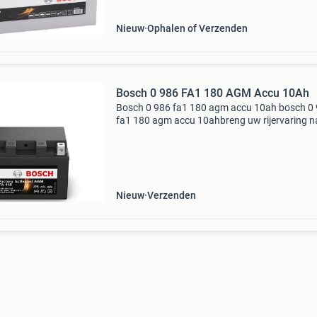
Nieuw
Ophalen of Verzenden
Bosch 0 986 FA1 180 AGM Accu 10Ah
Bosch 0 986 fa1 180 agm accu 10ah bosch 0
fa1 180 agm accu 10ahbreng uw rijervaring n
een hoger niveau met de bosch starteraccu. D
accu is dã© favoriet voor eigenaars van sport
motoren e
Nieuw
Verzenden