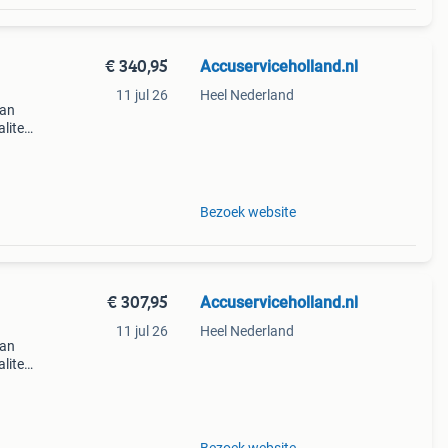
€ 340,95
Accuserviceholland.nl
11 jul 26
Heel Nederland
van
liteit
 meer
Bezoek website
€ 307,95
Accuserviceholland.nl
11 jul 26
Heel Nederland
van
liteit
 meer