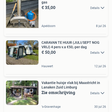
gas
€ 35,00
Details
Apeldoorn
8 jul 26
CARAVAN TE HUUR (JULI/SEPT NOG
VRIJ) 4 pers v.a €50,-per dag
€ 50,00
Details
Hauwert
12 jul 26
Vakantie huisje vlak bij Maastricht in
Lanaken Zuid Limburg
Zie omschrijving
Details
's-Gravenhage
30 jul 26