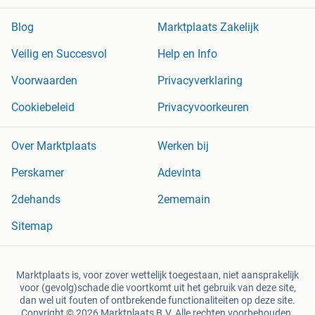
Blog
Marktplaats Zakelijk
Veilig en Succesvol
Help en Info
Voorwaarden
Privacyverklaring
Cookiebeleid
Privacyvoorkeuren
Over Marktplaats
Werken bij
Perskamer
Adevinta
2dehands
2ememain
Sitemap
Marktplaats is, voor zover wettelijk toegestaan, niet aansprakelijk
voor (gevolg)schade die voortkomt uit het gebruik van deze site,
dan wel uit fouten of ontbrekende functionaliteiten op deze site.
Copyright © 2026 Marktplaats B.V. Alle rechten voorbehouden.