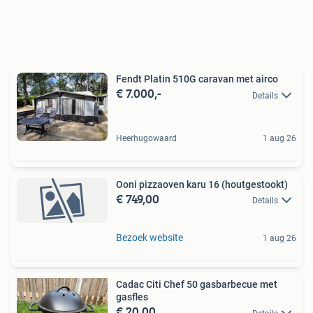
Fendt Platin 510G caravan met airco
€ 7.000,-
Details
Heerhugowaard
1 aug 26
Ooni pizzaoven karu 16 (houtgestookt)
€ 749,00
Details
Bezoek website
1 aug 26
Cadac Citi Chef 50 gasbarbecue met
gasfles
€ 20,00