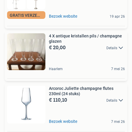
GRATIS VERZENDING
Bezoek website
19 apr 26
4 X antique kristallen pils / champagne
glazen
€ 20,00
Details
Haarlem
7 mei 26
Arcoroc Juliette champagne flutes
230ml (24 stuks)
€ 110,10
Details
Bezoek website
7 mei 26