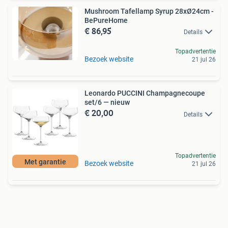
Mushroom Tafellamp Syrup 28xØ24cm -
BePureHome
€ 86,95
Details
Topadvertentie
Bezoek website
21 jul 26
Leonardo PUCCINI Champagnecoupe
set/6 — nieuw
€ 20,00
Details
Topadvertentie
Met garantie
Bezoek website
21 jul 26