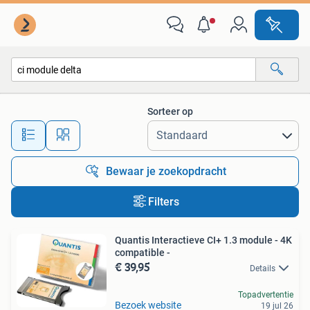
Alle categorieën…
Sorteer op
Alle afstanden…
Bewaar je zoekopdracht
Filters
Quantis Interactieve CI+ 1.3 module - 4K
compatible -
€ 39,95
Details
Topadvertentie
Bezoek website
19 jul 26