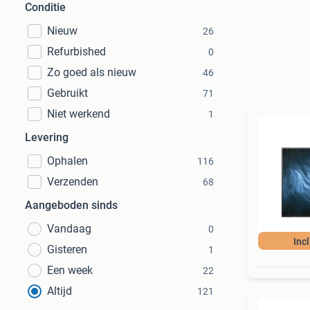
Conditie
Nieuw
26
Refurbished
0
Zo goed als nieuw
46
Gebruikt
71
Niet werkend
1
Levering
Ophalen
116
Verzenden
68
Aangeboden sinds
Vandaag
0
Inc
Gisteren
1
Een week
22
Altijd
121