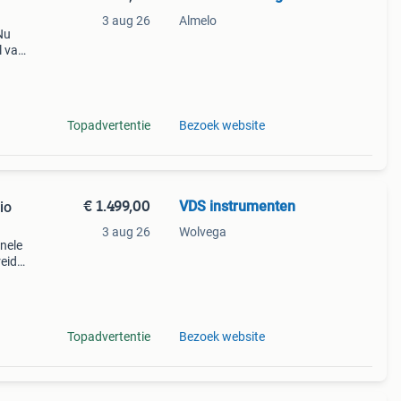
3 aug 26
Almelo
 Nu
l van
nken
Topadvertentie
Bezoek website
€ 1.499,00
VDS instrumenten
io
3 aug 26
Wolvega
onele
reide
eden.
oo
Topadvertentie
Bezoek website