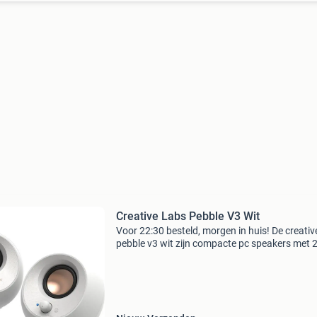
Creative Labs Pebble V3 Wit
Voor 22:30 besteld, morgen in huis! De creativ
pebble v3 wit zijn compacte pc speakers met 
Audiokanalen en 10 watt vermogen. Deze spe
bieden flexibele connectiviteit via 3.5 Mm aans