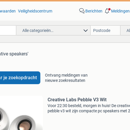
waarden
Veiligheidscentrum
Berichten
Meldingen
Alle categorieën…
A
ative speakers'
Ontvang meldingen van
r je zoekopdracht
nieuwe zoekresultaten
Creative Labs Pebble V3 Wit
Voor 22:30 besteld, morgen in huis! De creativ
pebble v3 wit zijn compacte pc speakers met 
Audiokanalen en 10 watt vermogen. Deze spe
bieden flexibele connectiviteit via 3.5 Mm aans