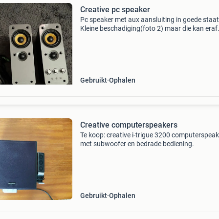
Creative pc speaker
Pc speaker met aux aansluiting in goede staat
Kleine beschadiging(foto 2) maar die kan eraf
gehaald worden. Alle kabels zetten erbij
Gebruikt
Ophalen
Creative computerspeakers
Te koop: creative i-trigue 3200 computerspea
met subwoofer en bedrade bediening.
Gebruikt
Ophalen