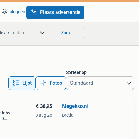
Inloggen
Plaats advertentie
lle afstanden…
Zoek
Sorteer op
Lijst
Foto’s
€ 38,95
Megekko.nl
e labs
3 aug 26
Breda
2.0
akers
luit