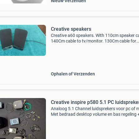
Nieuw
Verzenden
Creative speakers
Creative a60 speakers. With 110cm speaker c
140Cm cable to tv/monitor. 130Cm cable for
power. The dimensions of speakers are h17cm
w8cm, d8cm. Volume switch on side colour bl
Great to use on
Ophalen of Verzenden
Creative inspire p580 5.1 PC luidspreke
Analoog 5.1 Channel luidsprekers voor pc of 
Met bedraad desktop volume en bas regeling 
koptelefoon aansluiting.