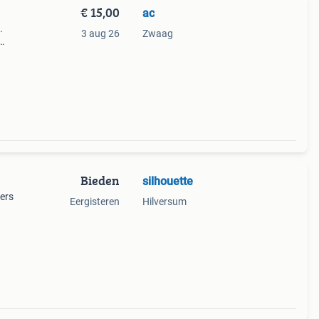
€ 15,00
ac
.
3 aug 26
Zwaag
Bieden
silhouette
kers
Eergisteren
Hilversum