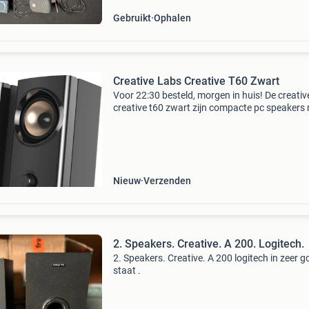
Gebruikt
Ophalen
Creative Labs Creative T60 Zwart
Voor 22:30 besteld, morgen in huis! De creativ
creative t60 zwart zijn compacte pc speakers
bluetooth-connectiviteit en 3.5 Mm aansluiting
2.0 Kanaal systeem levert 30 watt rms vermo
Nieuw
Verzenden
2. Speakers. Creative. A 200. Logitech.
2. Speakers. Creative. A 200 logitech in zeer 
staat .