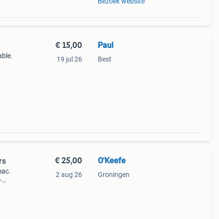
Bezoek website
€ 15,00
Paul
able.
19 jul 26
Best
,
ack.
€ 25,00
O'Keefe
rs
mac.
2 aug 26
Groningen
+