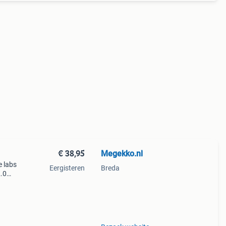
€ 38,95
Megekko.nl
e labs
Eergisteren
Breda
2.0
akers
luit