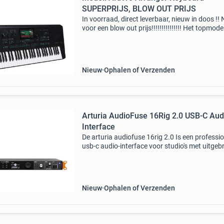
SUPERPRIJS, BLOW OUT PRIJS
In voorraad, direct leverbaar, nieuw in doos !!
voor een blow out prijs!!!!!!!!!!!!!!! Het topmode
medeli is nu leverbaar. De tyros van medeli de
wij. Echt een geweldig keyboard voor een v
Nieuw
Ophalen of Verzenden
Arturia AudioFuse 16Rig 2.0 USB-C Aud
Interface
De arturia audiofuse 16rig 2.0 Is een professi
usb-c audio-interface voor studio's met uitgeb
opname-, monitoring- en routeringsmogelijkh
Met 16 analoge ingangen, waaronder twee h
Nieuw
Ophalen of Verzenden