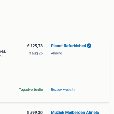
€ 125,78
Planet Refurbished
5-bk
3 aug 26
Almere
o
mic
and c
Topadvertentie
Bezoek website
€ 599,00
Muziek Meibergen Almelo