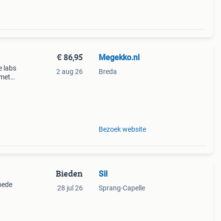
€ 86,95
Megekko.nl
e labs
2 aug 26
Breda
 met
. Dit
gen
Bezoek website
Bieden
Sil
goede
28 jul 26
Sprang-Capelle