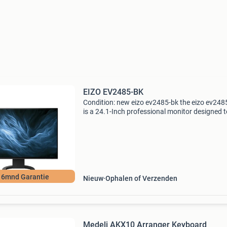
EIZO EV2485-BK
Condition: new eizo ev2485-bk the eizo ev248
is a 24.1-Inch professional monitor designed t
provide exceptional image quality and ergono
flexibility for a wide range of office, business, 
l 6mnd Garantie
Nieuw
Ophalen of Verzenden
Medeli AKX10 Arranger Keyboard