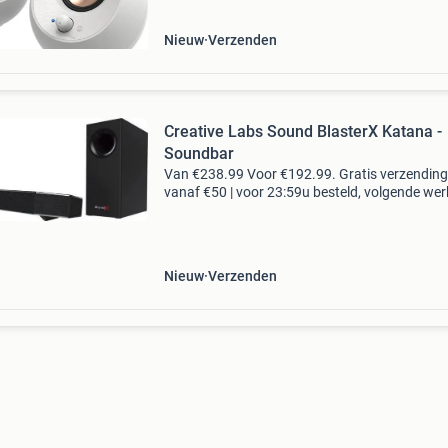
Nieuw
Verzenden
Creative Labs Sound BlasterX Katana -
Soundbar
Van €238.99 Voor €192.99. Gratis verzending
vanaf €50 | voor 23:59u besteld, volgende we
in huis. Creative labs sound blasterx katana. 
uitgangskanalen: 2.1 Kanalen, gemiddeld
Nieuw
Verzenden