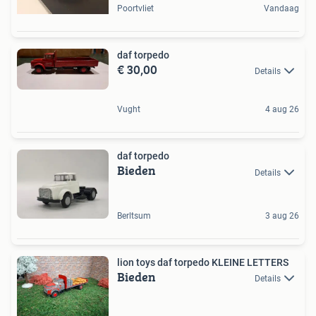
Poortvliet
Vandaag
daf torpedo
€ 30,00
Details
Vught
4 aug 26
daf torpedo
Bieden
Details
Berltsum
3 aug 26
lion toys daf torpedo KLEINE LETTERS
Bieden
Details