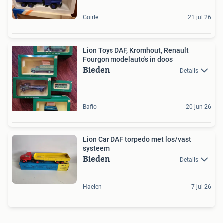
Goirle
21 jul 26
Lion Toys DAF, Kromhout, Renault
Fourgon modelauto's in doos
Bieden
Details
Baflo
20 jun 26
Lion Car DAF torpedo met los/vast
systeem
Bieden
Details
Haelen
7 jul 26