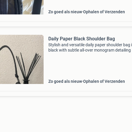
Zo goed als nieuw
Ophalen of Verzenden
Daily Paper Black Shoulder Bag
Stylish and versatile daily paper shoulder bag 
black with subtle all-over monogram detailing
silver-tone hardware. Features a sleek
crescent/hobo silhouette, zip-top closure, and
comfortable sh
Zo goed als nieuw
Ophalen of Verzenden