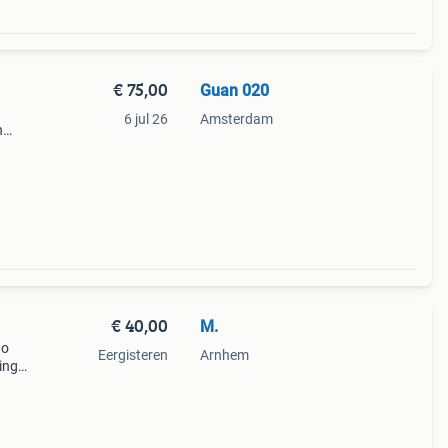
€ 75,00
Guan 020
6 jul 26
Amsterdam
n
€ 40,00
M.
go
Eergisteren
Arnhem
ing
bruikt