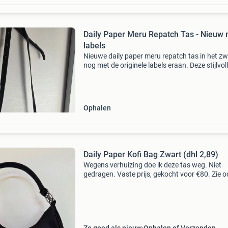
Daily Paper Meru Repatch Tas - Nieuw 
labels
Nieuwe daily paper meru repatch tas in het zw
nog met de originele labels eraan. Deze stijlvol
schoudertas is perfect voor dagelijks gebruik 
biedt voldoende ruimte voor al je essentials. H
Ophalen
Daily Paper Kofi Bag Zwart (dhl 2,89)
Wegens verhuizing doe ik deze tas weg. Niet
gedragen. Vaste prijs, gekocht voor €80. Zie o
mn andere advertenties voor daily paper opha
verzenden (kosten voor de koper) festival bag
w