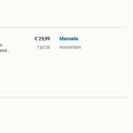
€ 29,99
Manuela
in
7 jul 26
Amsterdam
 and