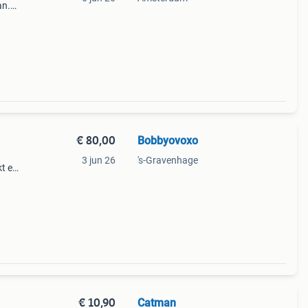
an.
€ 80,00
Bobbyovoxo
3 jun 26
's-Gravenhage
kt en
€ 10,90
Catman