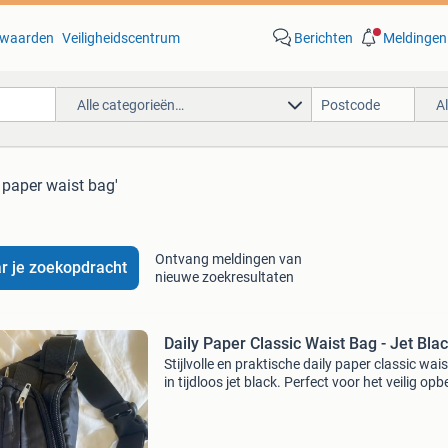
waarden
Veiligheidscentrum
Berichten
Meldingen
Alle categorieën…
A
y paper waist bag'
Ontvang meldingen van
r je zoekopdracht
nieuwe zoekresultaten
Daily Paper Classic Waist Bag - Jet Bla
Stijlvolle en praktische daily paper classic wai
in tijdloos jet black. Perfect voor het veilig op
van je essentials terwijl je onderweg bent. De t
in uitstekende staat en klaar voor