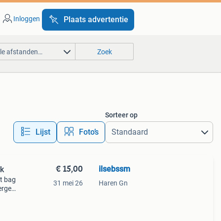
Inloggen
Plaats advertentie
lle afstanden…
Zoek
Sorteer op
Lijst
Foto’s
€ 15,00
ilsebssm
ck
st bag
31 mei 26
Haren Gn
bergen
as is