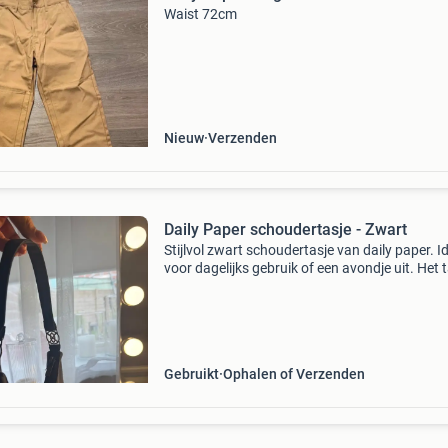
Waist 72cm
Nieuw
Verzenden
Daily Paper schoudertasje - Zwart
Stijlvol zwart schoudertasje van daily paper. I
voor dagelijks gebruik of een avondje uit. Het 
is compact maar biedt voldoende ruimte voor 
essentials. Voorzien van een ritssluiting en he
Gebruikt
Ophalen of Verzenden