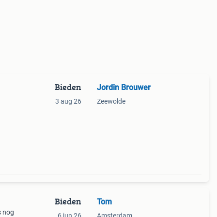
Bieden
Jordin Brouwer
3 aug 26
Zeewolde
Bieden
Tom
s nog
6 jun 26
Amsterdam