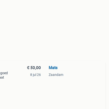
€ 50,00
Mats
o goed
8 jul 26
Zaandam
aat