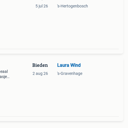
5 jul 26
's-Hertogenbosch
Bieden
Laura Wind
deaal
2 aug 26
's-Gravenhage
tasje
je