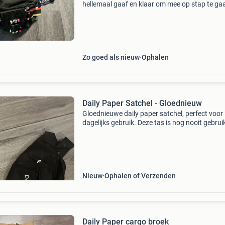
hellemaal gaaf en klaar om mee op stap te ga
De richtprijs is €10-€15
Zo goed als nieuw
Ophalen
Daily Paper Satchel - Gloednieuw
Gloednieuwe daily paper satchel, perfect voor
dagelijks gebruik. Deze tas is nog nooit gebrui
heeft alle originele labels. Ideaal voor het veilig
opbergen van je essentials.
Nieuw
Ophalen of Verzenden
Daily Paper cargo broek