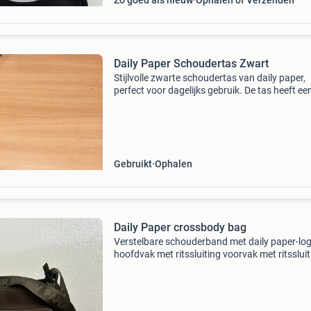
Zo goed als nieuw
Ophalen of Verzenden
Daily Paper Schoudertas Zwart
Stijlvolle zwarte schoudertas van daily paper,
perfect voor dagelijks gebruik. De tas heeft ee
uniek patroon en het daily paper logo op de
voorkant. Ideaal voor het meenemen van je
essentials.
Gebruikt
Ophalen
Daily Paper crossbody bag
Verstelbare schouderband met daily paper-lo
hoofdvak met ritssluiting voorvak met ritssluit
schone voering zeer nette staat, haast niet ge