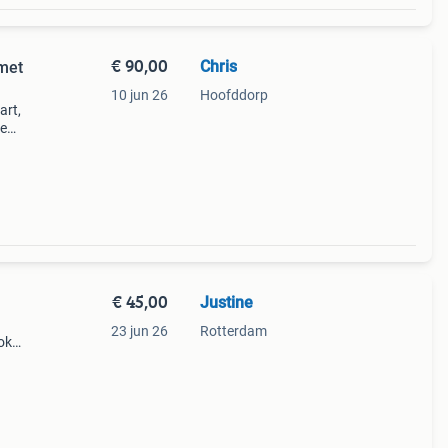
€ 90,00
Chris
met
10 jun 26
Hoofddorp
art,
le
en
et
€ 45,00
Justine
23 jun 26
Rotterdam
ok
len of
 tas