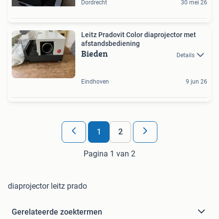
Dordrecht
30 mei 26
Leitz Pradovit Color diaprojector met
afstandsbediening
Bieden
Details
Eindhoven
9 jun 26
1
2
Pagina 1 van 2
diaprojector leitz prado
Gerelateerde zoektermen