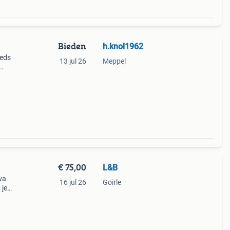
Bieden
h.knol1962
eeds
13 jul 26
Meppel
€ 75,00
L&B
va
16 jul 26
Goirle
 je
rzien