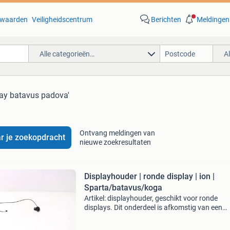
waarden
Veiligheidscentrum
Berichten
Meldingen
Alle categorieën…
A
lay batavus padova'
Ontvang meldingen van
r je zoekopdracht
nieuwe zoekresultaten
Displayhouder | ronde display | ion |
Sparta/batavus/koga
Artikel: displayhouder, geschikt voor ronde
displays. Dit onderdeel is afkomstig van een
batavus padova easy elektrische fiets. Het bet
een originele onderdeel dat verkeert in goede s