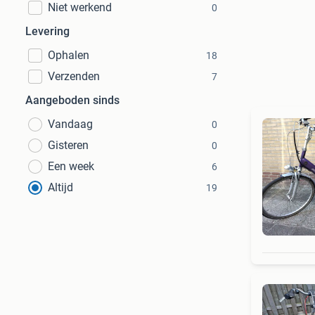
Niet werkend
0
Levering
Ophalen
18
Verzenden
7
Aangeboden sinds
Vandaag
0
Gisteren
0
Een week
6
Altijd
19