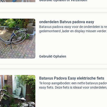
Gebruikt
Ophalen of Verzenden
onderdelen Batvus padova easy
Batavus padova easy voor de onderdelen is r
gedemonteerd ,lader en display missen verder
compleet.doe maar bericht wat je nodig hebt
Gebruikt
Ophalen
Batavus Padova Easy elektrische fiets
Te koop aangeboden: een nette batavus pado
easy fiets. Deze fiets is ideaal voor onderdelen,
kunt er wel gewoon mee fietsen maar de
ondersteuning werkt niet meer. De fiets is voo
van een com