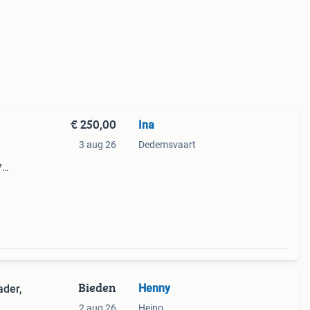
€ 250,00
Ina
3 aug 26
Dedemsvaart
7
Bieden
Henny
ader,
2 aug 26
Heino