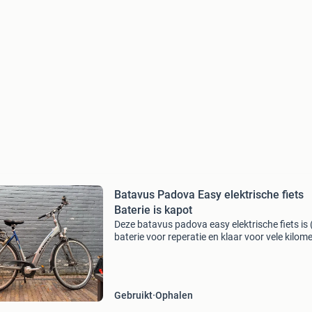
Batavus Padova Easy elektrische fiets
Baterie is kapot
Deze batavus padova easy elektrische fiets is 
baterie voor reperatie en klaar voor vele kilome
De fiets is voorzien van een betrouwbare moto
een display dat de snelheid en accustatus we
Gebruikt
Ophalen