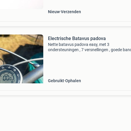
met mid
Nieuw
Verzenden
Electrische Batavus padova
Nette batavus padova easy, met 3
ondersteuningen , 7 versnellingen , goede ban
remmen en verlichting . Met originele lader en
display.
Gebruikt
Ophalen