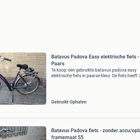
Batavus Padova Easy elektrische fiets -
Paars
Te koop: een gebruikte batavus padova easy
elektrische fiets in paarse kleur. De fiets heeft 
versnellingen (shimano alivio revoshift) en een
display dat de snelheid en de totaal afgelegde
afstand (5
Gebruikt
Ophalen
Batavus Padova fiets - zonder accu/opl
framemaat 55