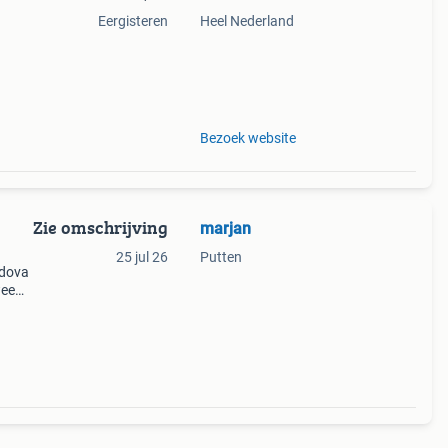
Eergisteren
Heel Nederland
reft
taat,
Bezoek website
Zie omschrijving
marjan
25 jul 26
Putten
adova
wee