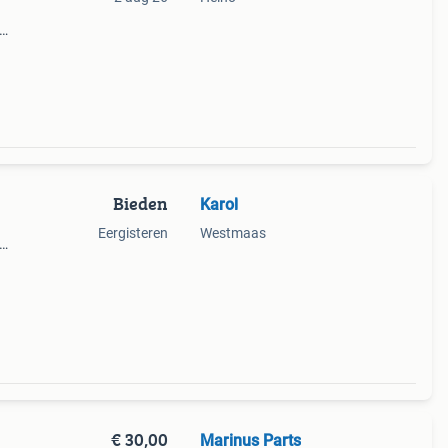
rzien
ee
Bieden
Karol
Eergisteren
Westmaas
 van
memaat
€ 30,00
Marinus Parts