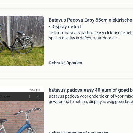
Batavus Padova Easy 55cm elektrische 
- Display defect
Te koop: batavus padova easy elektrische fiets
op: het display is defect, waardoor de
ondersteuning momenteel niet werkt. De fiets 
verder in gebruikte staat en kan een opknapbe
gebruiken. I
Gebruikt
Ophalen
batavus padova easy 40 euro of goed 
Batavus padova voor onderdelen,of voor misc
gewoon op te fietsen, display is weg geen lader
op slot sleutel is weg kan in kerkrade opgehaa
worden wel zelf slot achterwiel eraf halen fiets