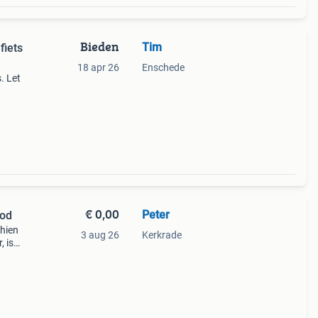
Bieden
Tim
fiets
18 apr 26
Enschede
. Let
is
urt
€ 0,00
Peter
bod
hien
3 aug 26
Kerkrade
, is
ld
 is