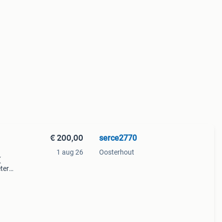
€ 200,00
serce2770
1 aug 26
Oosterhout
(
ters.
r en
erge