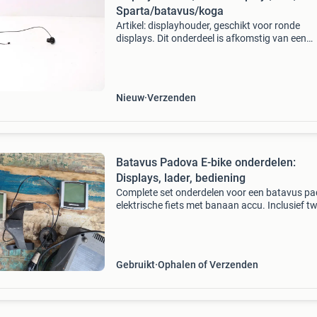
Sparta/batavus/koga
Artikel: displayhouder, geschikt voor ronde
displays. Dit onderdeel is afkomstig van een
batavus padova easy elektrische fiets. Het bet
een originele onderdeel dat verkeert in goede s
met mid
Nieuw
Verzenden
Batavus Padova E-bike onderdelen:
Displays, lader, bediening
Complete set onderdelen voor een batavus p
elektrische fiets met banaan accu. Inclusief t
displays (batavus en sparta), houder,
bedieningsknoppen en oplader. Ideaal voor
vervanging of als rese
Gebruikt
Ophalen of Verzenden