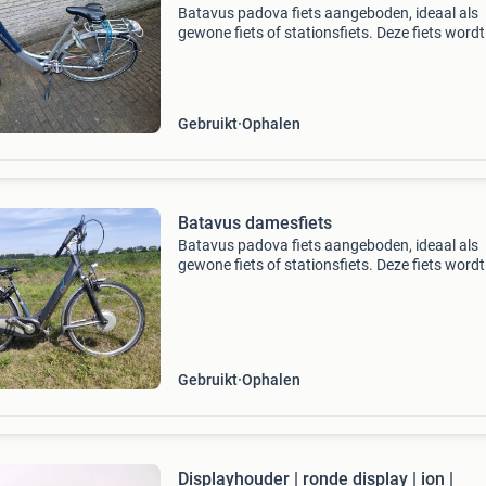
Batavus padova fiets aangeboden, ideaal als
gewone fiets of stationsfiets. Deze fiets wordt
geleverd zonder accu, display en oplader. Voo
van werkende verlichting, een axa slot met tw
sleutels,
Gebruikt
Ophalen
Batavus damesfiets
Batavus padova fiets aangeboden, ideaal als
gewone fiets of stationsfiets. Deze fiets wordt
geleverd zonder , display en oplader. Voorzien
verlichting, een axa slot met sleutels. De fra
is 5
Gebruikt
Ophalen
Displayhouder | ronde display | ion |