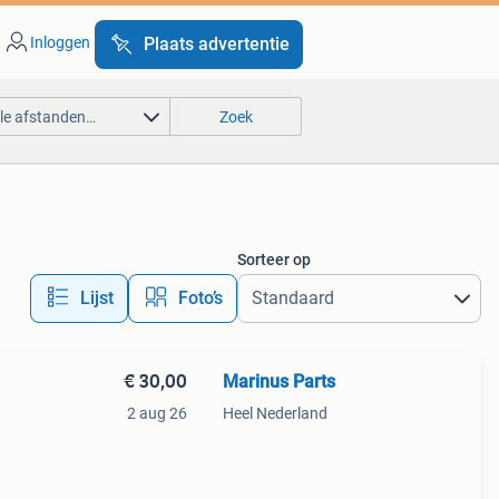
Inloggen
Plaats advertentie
lle afstanden…
Zoek
Sorteer op
Lijst
Foto’s
€ 30,00
Marinus Parts
2 aug 26
Heel Nederland
reft
taat,