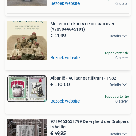
Bezoek website
Gisteren
Met een drukpers de oceaan over
(9789044645101)
€ 11,99
Details
Topadvertentie
Bezoek website
Gisteren
Albanië - 40 jaar partijkrant - 1982
€ 110,00
Details
Topadvertentie
Bezoek website
Gisteren
9789463658799 De vryheid der Drukpers
is heilig
€ 49,95
Details