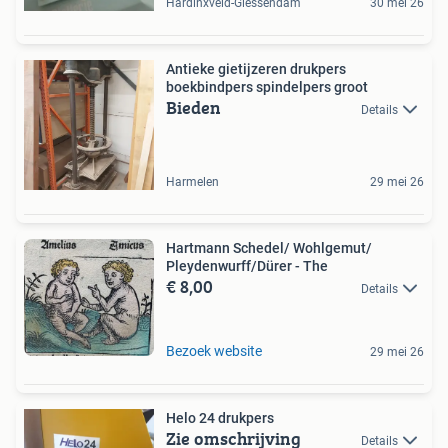
Hardinxveld-Giessendam
30 mei 26
Antieke gietijzeren drukpers
boekbindpers spindelpers groot
Bieden
Details
Harmelen
29 mei 26
Hartmann Schedel/ Wohlgemut/
Pleydenwurff/Dürer - The
€ 8,00
Details
Bezoek website
29 mei 26
Helo 24 drukpers
Zie omschrijving
Details