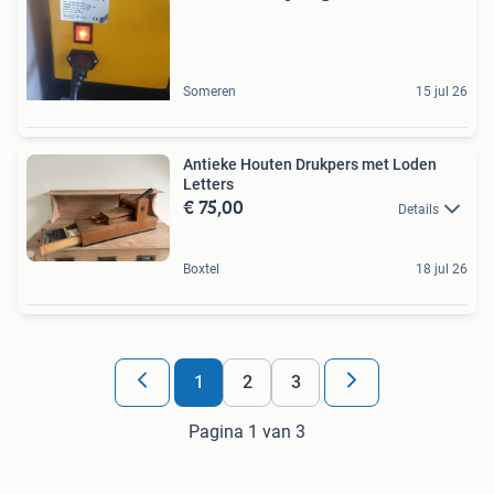
Someren
15 jul 26
Antieke Houten Drukpers met Loden
Letters
€ 75,00
Details
Boxtel
18 jul 26
1
2
3
Pagina 1 van 3