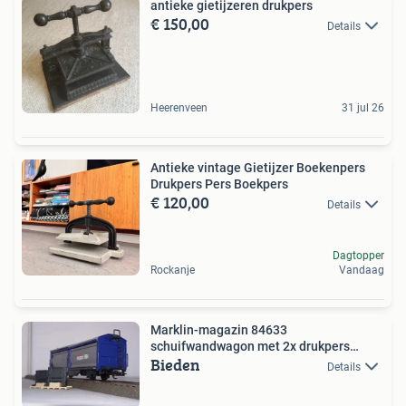
antieke gietijzeren drukpers
€ 150,00
Details
Heerenveen
31 jul 26
Antieke vintage Gietijzer Boekenpers
Drukpers Pers Boekpers
€ 120,00
Details
Dagtopper
Rockanje
Vandaag
Marklin-magazin 84633
schuifwandwagon met 2x drukpers
Bieden
(#871)
Details