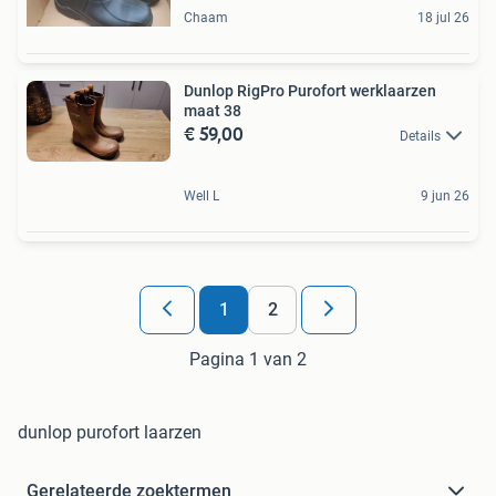
Chaam
18 jul 26
Dunlop RigPro Purofort werklaarzen
maat 38
€ 59,00
Details
Well L
9 jun 26
1
2
Pagina 1 van 2
dunlop purofort laarzen
Gerelateerde zoektermen