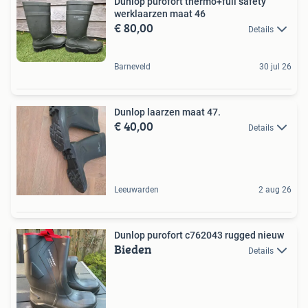
Dunlop purofort thermo+full safety
werklaarzen maat 46
€ 80,00
Details
Barneveld
30 jul 26
Dunlop laarzen maat 47.
€ 40,00
Details
Leeuwarden
2 aug 26
Dunlop purofort c762043 rugged nieuw
Bieden
Details