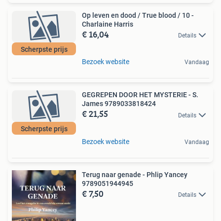
Op leven en dood / True blood / 10 -
Charlaine Harris
€ 16,04
Details
Scherpste prijs
Bezoek website
Vandaag
GEGREPEN DOOR HET MYSTERIE - S.
James 9789033818424
€ 21,55
Details
Scherpste prijs
Bezoek website
Vandaag
Terug naar genade - Phlip Yancey
9789051944945
€ 7,50
Details