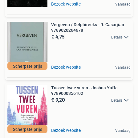
Bezoek website
Vandaag
Vergeven / Delphireeks - R. Casarjian
9789020264678
€ 4,75
Details
Scherpste prijs
Bezoek website
Vandaag
Tussen twee vuren - Joshua Yaffa
9789000356102
€ 9,20
Details
Scherpste prijs
Bezoek website
Vandaag