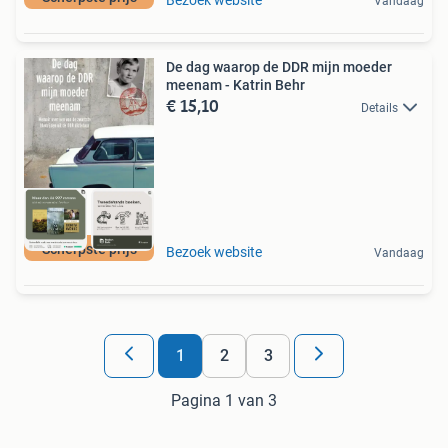
Vandaag
De dag waarop de DDR mijn moeder
meenam - Katrin Behr
€ 15,10
Details
Scherpste prijs
Bezoek website
Vandaag
1
2
3
Pagina 1 van 3