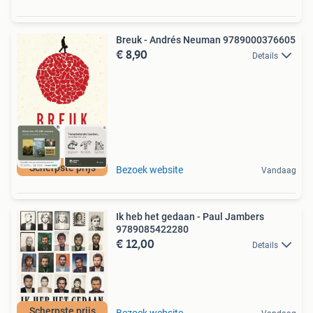
Breuk - Andrés Neuman 9789000376605
€ 8,90
Details
Scherpste prijs
Bezoek website
Vandaag
Ik heb het gedaan - Paul Jambers
9789085422280
€ 12,00
Details
Scherpste prijs
Bezoek website