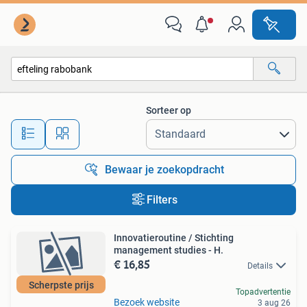
Alle categorieën…
Sorteer op
Alle afstanden…
Bewaar je zoekopdracht
Filters
Innovatieroutine / Stichting
management studies - H.
€ 16,85
Details
Scherpste prijs
Topadvertentie
Bezoek website
3 aug 26