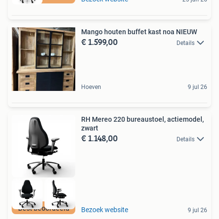
Mango houten buffet kast noa NIEUW
€ 1.599,00
Details
Hoeven
9 jul 26
RH Mereo 220 bureaustoel, actiemodel,
zwart
€ 1.148,00
Details
Best beoordeeld
Bezoek website
9 jul 26