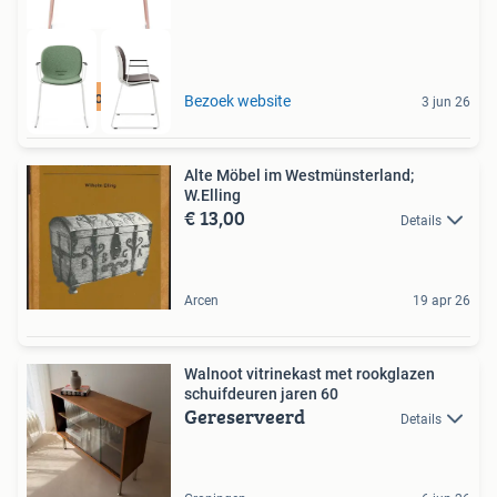
Best beoordeeld
Bezoek website
3 jun 26
Alte Möbel im Westmünsterland;
W.Elling
€ 13,00
Details
Arcen
19 apr 26
Walnoot vitrinekast met rookglazen
schuifdeuren jaren 60
Gereserveerd
Details