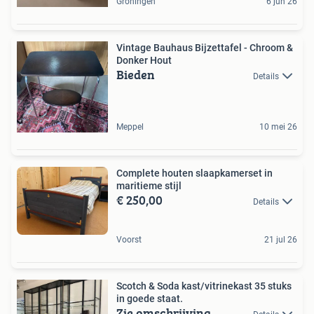
Groningen
6 jun 26
Vintage Bauhaus Bijzettafel - Chroom &
Donker Hout
Bieden
Details
Meppel
10 mei 26
Complete houten slaapkamerset in
maritieme stijl
€ 250,00
Details
Voorst
21 jul 26
Scotch & Soda kast/vitrinekast 35 stuks
in goede staat.
Zie omschrijving