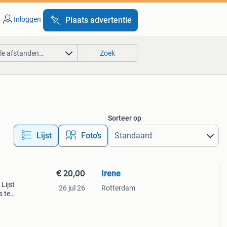
Inloggen
Plaats advertentie
lle afstanden…
Zoek
Sorteer op
Lijst
Foto’s
€ 20,00
Irene
Lijst
26 jul 26
Rotterdam
s ter