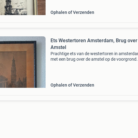
Ophalen of Verzenden
Ets Westertoren Amsterdam, Brug over
Amstel
Prachtige ets van de westertoren in amsterda
met een brug over de amstel op de voorgrond.
kunstwerk is gedetailleerd en toont een klassi
stadsgezicht van amsterdam. De ets is ingelijs
verk
Ophalen of Verzenden