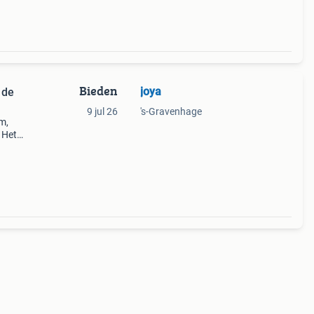
Bieden
joya
 de
9 jul 26
's-Gravenhage
m,
 Het
ek
t en