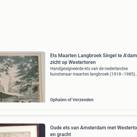
Ets Maarten Langbroek Singel te A'dam
zicht op Westertoren
Handgesigneerde ets van de nederlandse
kunstenaar maarten langbroek (1918–1985)
getiteld "singel te amsterdam - zicht op de
westertoren". Ets: 11,7 x 8,7 cm lijst: 16,2 x 19
afhalen of
Ophalen of Verzenden
Oude ets van Amsterdam met Westerto
en gracht