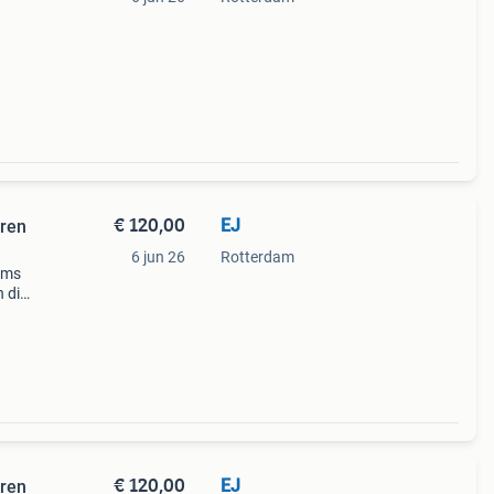
et
rd en
€ 120,00
EJ
ren
6 jun 26
Rotterdam
ams
 die
€ 120,00
EJ
ren