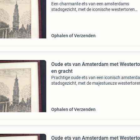
Een charmante ets van een amsterdams
stadsgezicht, met de iconische westertoren
prominent op de achtergrond en een gracht m
brug op de voorgrond. Het werk is gedetaillee
toont de architectuur e
Ophalen of Verzenden
Oude ets van Amsterdam met Westerto
en gracht
Prachtige oude ets van een iconisch amsterd
stadsgezicht, met de majestueuze westertoren
boven de grachten uittorent. De gedetailleerde
lijnen vangen de sfeer van de stad, met de
karakteristiek
Ophalen of Verzenden
Oude ets van Amsterdam met Westerto