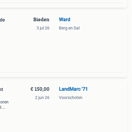
Bieden
Ward
rde
3 jul 26
Berg en Dal
€ 150,00
LandMarc '71
nt
2 jun 26
Voorschoten
toren
l.
ius)