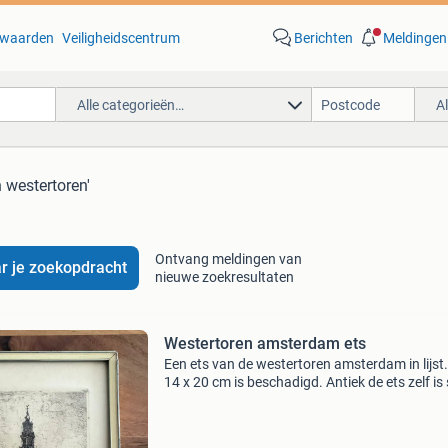
waarden
Veiligheidscentrum
Berichten
Meldingen
Alle categorieën…
A
n westertoren'
Ontvang meldingen van
r je zoekopdracht
nieuwe zoekresultaten
Westertoren amsterdam ets
Een ets van de westertoren amsterdam in lijst. 
14 x 20 cm is beschadigd. Antiek de ets zelf is 
grootte van een ansichtkaart