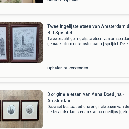
Gebruikt
Ophalen
Twee ingelijste etsen van Amsterdam 
B-J Speijdel
Twee prachtige, ingelijste etsen van amsterda
gemaakt door de kunstenaar b-j speijdel. De e
toont de sint-nicolaaskerk aan de oudezijds ko
andere de westertoren. Beide werken zijn ged
Ophalen of Verzenden
3 originele etsen van Anna Doedijns -
Amsterdam
Deze set bestaat uit drie originele etsen van de
nederlandse kunstenares anna doedijns (geb.
1942). De etsen tonen bekende amsterdamse
stadsgezichten: de westertoren, de oude kerk 
waag. Elke ets