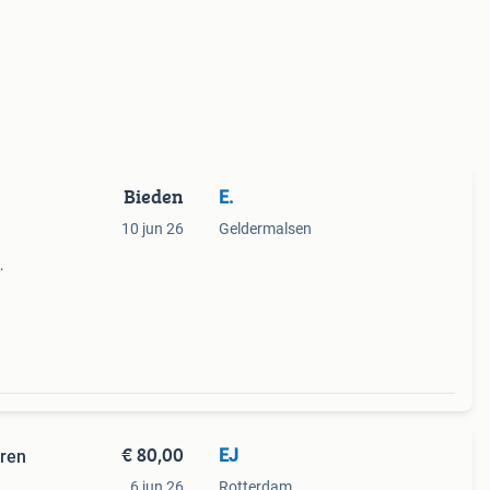
Bieden
E.
10 jun 26
Geldermalsen
,7 cm
€ 80,00
EJ
ren
6 jun 26
Rotterdam