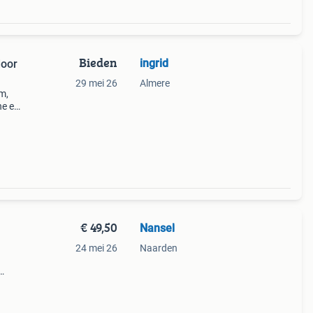
Bieden
ingrid
door
29 mei 26
Almere
m,
ne ets
lk, de
eta
€ 49,50
Nansel
24 mei 26
Naarden
en de