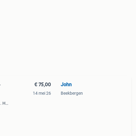
€ 75,00
John
-
14 mei 26
Beekbergen
h
. Het
e