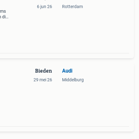
6 jun 26
Rotterdam
ams
 die
jnen
s de
Bieden
Audi
29 mei 26
Middelburg
en
 een