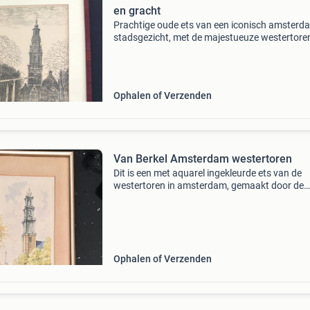
en gracht
Prachtige oude ets van een iconisch amsterd
stadsgezicht, met de majestueuze westertoren
boven de gracht uittorent. De gedetailleerde li
vangen de sfeer van de stad, met bomen lang
wate
Ophalen of Verzenden
Van Berkel Amsterdam westertoren
Dit is een met aquarel ingekleurde ets van de
westertoren in amsterdam, gemaakt door de
kunstenaar van berkel. Het kunstwerk toont e
grachtgezicht met boten en bomen, ingelijst in
smalle, goudkl
Ophalen of Verzenden