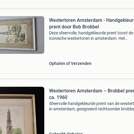
Westertoren Amsterdam - Handgekleu
prent door Bob Brobbel
Deze sfeervolle, handgekleurde prent toont de
iconische westertoren in amsterdam. Het
kunstwerk is gesigneerd rechtsonder en kan
worden toegeschreven aan bob (bonifatius)
brobbel. De prent is vermoede
Ophalen of Verzenden
Westertoren Amsterdam – Brobbel pre
ca. 1960
Sfeervolle handgekleurde prent van de wester
in amsterdam, gesigneerd rechtsonder brobbe
Deze prent is toe te schrijven aan bob (bonifat
brobbel (1907–1971), bekend van zijn
amsterdamse sta