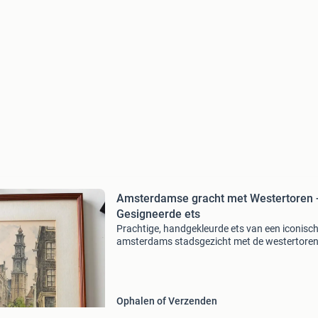
Amsterdamse gracht met Westertoren 
Gesigneerde ets
Prachtige, handgekleurde ets van een iconisc
amsterdams stadsgezicht met de westertoren
werk is gesigneerd door de kunstenaar, wat d
authenticiteit benadrukt. De ets is ingelijst en
voorzien va
Ophalen of Verzenden