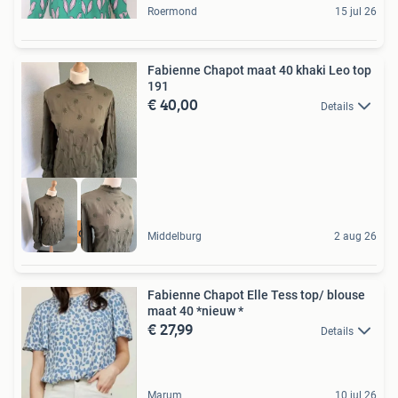
Roermond
15 jul 26
Fabienne Chapot maat 40 khaki Leo top
191
€ 40,00
Details
Leo top 40
Middelburg
2 aug 26
Fabienne Chapot Elle Tess top/ blouse
maat 40 *nieuw *
€ 27,99
Details
Marum
10 jul 26