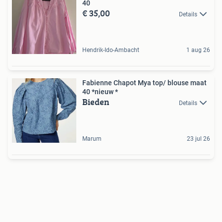
40
€ 35,00
Details
Hendrik-Ido-Ambacht
1 aug 26
Fabienne Chapot Mya top/ blouse maat
40 *nieuw *
Bieden
Details
Marum
23 jul 26