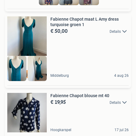
Fabienne Chapot maat L Amy dress
turquoise groen 1
€ 50,00
Details
Amy jurk L
Middelburg
4 aug 26
Fabienne Chapot blouse mt 40
€ 19,95
Details
Hoogkarspel
17 jul 26