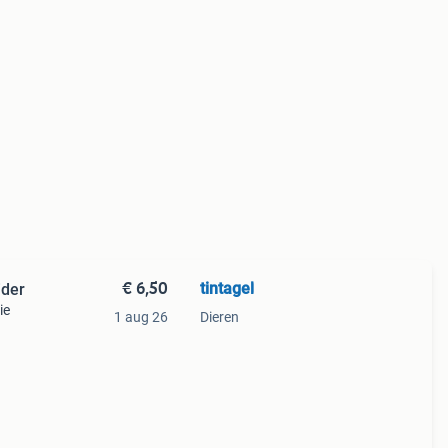
€ 6,50
tintagel
ider
ie
1 aug 26
Dieren