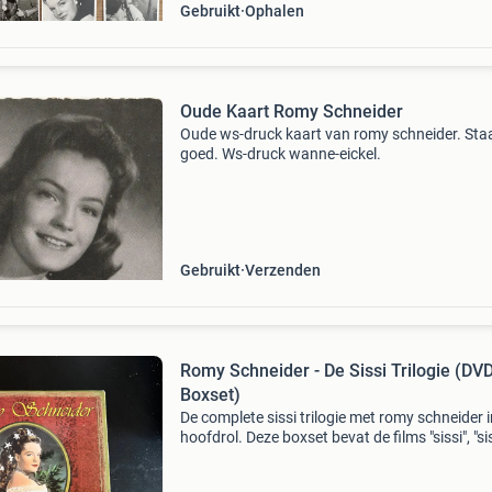
Gebruikt
Ophalen
Oude Kaart Romy Schneider
Oude ws-druck kaart van romy schneider. Staa
goed. Ws-druck wanne-eickel.
Gebruikt
Verzenden
Romy Schneider - De Sissi Trilogie (DV
Boxset)
De complete sissi trilogie met romy schneider i
hoofdrol. Deze boxset bevat de films "sissi", "sis
de jonge keizerin" en "sissi - de woelige jaren". 
films zijn