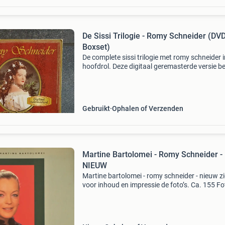
De Sissi Trilogie - Romy Schneider (DV
Boxset)
De complete sissi trilogie met romy schneider i
hoofdrol. Deze digitaal geremasterde versie b
de films &#39;sissi&#39;, &#39;sissi - de jonge
keizerin&#39; en &#39;sissi -
Gebruikt
Ophalen of Verzenden
Martine Bartolomei - Romy Schneider -
NIEUW
Martine bartolomei - romy schneider - nieuw zi
voor inhoud en impressie de foto’s. Ca. 155 Fo
in zwart/wit en kleur. Hardcover genaaid geb
met omslag, 176 pagina’s, 26,8 x 30,9 cm. Isb