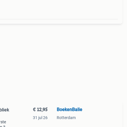
€ 12,95
BoekenBalie
bliek
31 jul 26
Rotterdam
rste