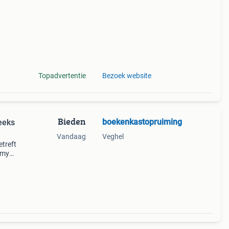
Topadvertentie
Bezoek website
Bieden
boekenkastopruiming
Vandaag
Veghel
treft
omy
v.d.