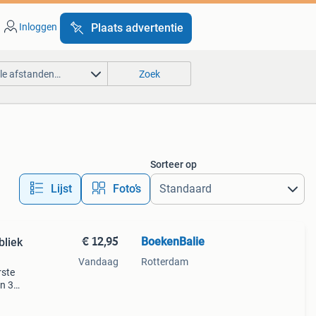
Inloggen
Plaats advertentie
lle afstanden…
Zoek
Sorteer op
Lijst
Foto’s
€ 12,95
BoekenBalie
bliek
Vandaag
Rotterdam
rste
en 30
ag