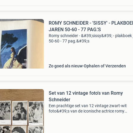
ROMY SCHNEIDER - 'SISSY' - PLAKBOE
JAREN 50-60 - 77 PAG.'S
Romy schneider - &#39;sissy&#39; - plakboek 
50-60 - 77 pag.&#39;s
Zo goed als nieuw
Ophalen of Verzenden
Set van 12 vintage foto's van Romy
Schneider
Een prachtige set van 12 vintage zwart-wit
foto&#39;s van de iconische actrice romy
schneider. De foto&#39;s tonen haar in
verschillende rollen en settings, waaronder sc
uit haar beroemde