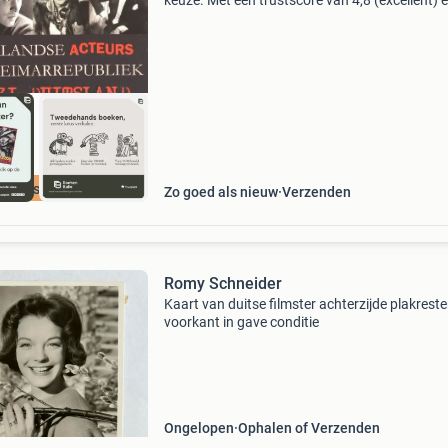
keuze. Met een trustscore van 4,8 (excellent) 
dagen retour garantie maken we dat iedere d
waar. Bestel direct op onze website! Titel:
nederlandse
cherpste prijs
Zo goed als nieuw
Verzenden
Romy Schneider
Kaart van duitse filmster achterzijde plakrest
voorkant in gave conditie
Ongelopen
Ophalen of Verzenden