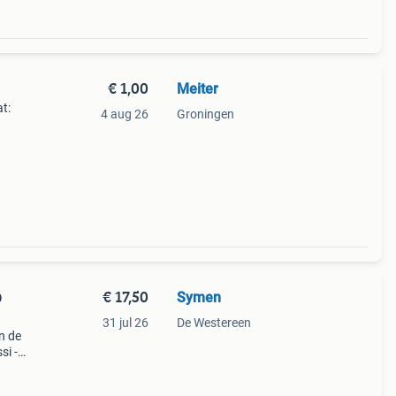
€ 1,00
Meiter
t:
4 aug 26
Groningen
€ 17,50
Symen
D
31 jul 26
De Westereen
n de
si -
De