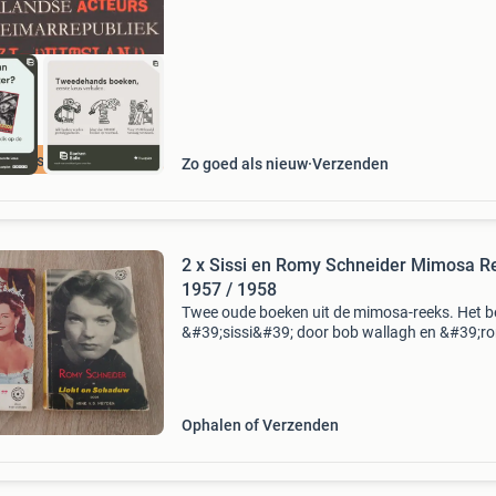
nederlandse
cherpste prijs
Zo goed als nieuw
Verzenden
2 x Sissi en Romy Schneider Mimosa Reeks
1957 / 1958
Twee oude boeken uit de mimosa-reeks. Het be
&#39;sissi&#39; door bob wallagh en &#39;r
schneider in licht en schaduw&#39; door henk 
Meyden. Beide boeken bevatten zwart wi
Ophalen of Verzenden