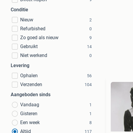
Conditie
Nieuw
2
Refurbished
0
Zo goed als nieuw
9
Gebruikt
14
Niet werkend
0
Levering
Ophalen
56
Verzenden
104
Aangeboden sinds
Vandaag
1
Gisteren
1
Een week
8
Altijd
117