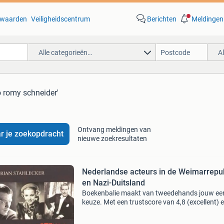
waarden
Veiligheidscentrum
Berichten
Meldingen
Alle categorieën…
A
o romy schneider'
Ontvang meldingen van
r je zoekopdracht
nieuwe zoekresultaten
Nederlandse acteurs in de Weimarrepu
en Nazi-Duitsland
Boekenbalie maakt van tweedehands jouw ee
keuze. Met een trustscore van 4,8 (excellent) 
dagen retour garantie maken we dat iedere d
waar. Bestel direct op onze website! Titel: