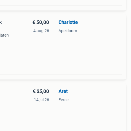
€ 50,00
Charlotte
K
4 aug 26
Apeldoorn
jaren
€ 35,00
Aret
14 jul 26
Eersel
ènes