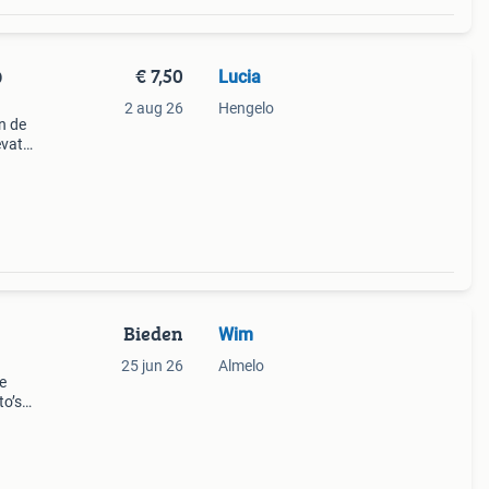
€ 7,50
Lucia
D
2 aug 26
Hengelo
n de
evat
Bieden
Wim
25 jun 26
Almelo
e
to’s
onden
n 90 3