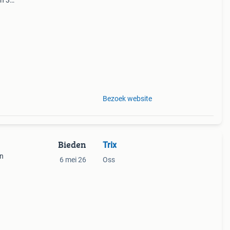
en 30
ag
Bezoek website
Bieden
Trix
en
6 mei 26
Oss