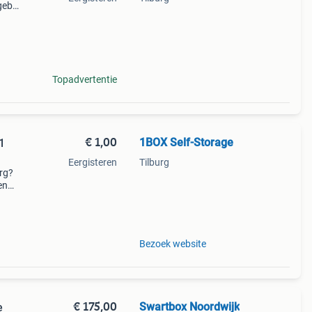
agebox
j
slech
Topadvertentie
€ 1,00
1BOX Self-Storage
1
Eergisteren
Tilburg
urg?
en
n
Bezoek website
€ 175,00
Swartbox Noordwijk
e