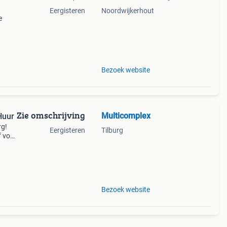
Eergisteren
Noordwijkerhout
e
 Voor
neem
Bezoek website
Zie omschrijving
Multicomplex
urg Te Huur
rg!
Eergisteren
Tilburg
f voor
het
g
Bezoek website