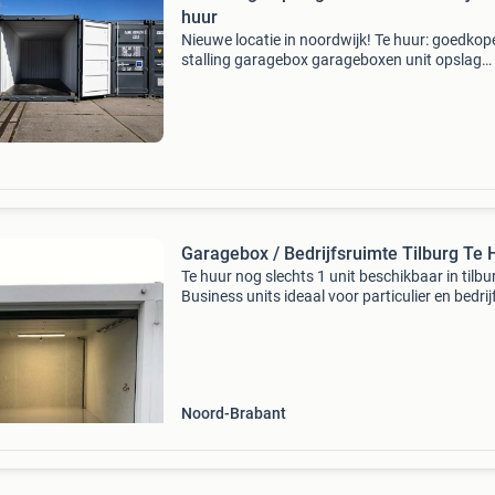
huur
Nieuwe locatie in noordwijk! Te huur: goedkop
stalling garagebox garageboxen unit opslag
opslagruimte opslagruimtes inboedel opslag.
meer informatie kijk op www.swartbox.nl of 
contact op me
Garagebox / Bedrijfsruimte Tilb
Te huur nog slechts 1 unit beschikbaar in tilbu
Business units ideaal voor particulier en bedrij
opslag, hobby of werkplaats. Multicomplex is 
mooiste garagepark in tilburg noord. De gara
Noord-Brabant