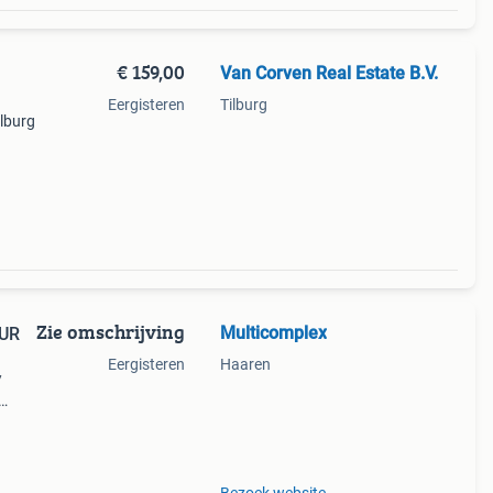
€ 159,00
Van Corven Real Estate B.V.
Eergisteren
Tilburg
ilburg
ette
aar.
Zie omschrijving
Multicomplex
Eergisteren
Haaren
/
g,
Meer