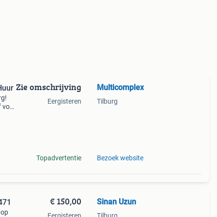
Zie omschrijving
Multicomplex
urg Te Huur
rg!
Eergisteren
Tilburg
f voor
het
g
Topadvertentie
Bezoek website
€ 150,00
Sinan Uzun
471
 op
Eergisteren
Tilburg