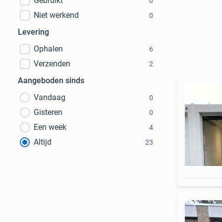
Gebruikt
0
Niet werkend
0
Levering
Ophalen
6
Verzenden
2
Aangeboden sinds
Vandaag
0
Gisteren
0
Een week
4
Altijd
23