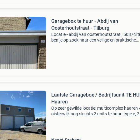
Garagebox te huur - Abdij van
Oosterhoutstraat - Tilburg
Locatie - abdij van oosterhoutstraat , 5037cl t
ben je op zoek naar een veilige en praktische
opslagruimte of stallingsmogelijkheid? Deze n
stenen garagebox in tilburg is 20/08 beschikb
Laatste Garagebox / Bedrijfsunit TE HUUR
Haaren
Op zeer gewilde locatie; multicomplex haaren 
oisterwijk nog slechts 2 units te huur: type e, 2
boxen in l-vorm geschakeld, type pro extra lan
hoog en breed met verdieping en eigen oprit. 
info