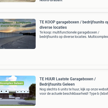
Noord-Brabant
TE KOOP garageboxen / bedrijfsunits o
diverse locaties
Te koop: multifunctionele garageboxen /
bedrijfsunits op diverse locaties. Multicomplex
bouwt mooie en kleinschalige garageparken o
verschillende locaties in nederland. Zo hebben 
gebouwd: multico
TE HUUR Laatste Garageboxen /
Bedrijfsunits Geleen
Nog slechts 6 units te huur, kijk op onze websi
voor de actuele beschikbaarheid! Type b (lxbxh
3,5 x 3,5 m bvo € 255,- ex btw per maand type
(lxbxh) 8 x 3 x 3 m bvo € 255,- ex btw p