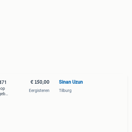
€ 150,00
Sinan Uzun
471
 op
Eergisteren
Tilburg
agebox
j
slech