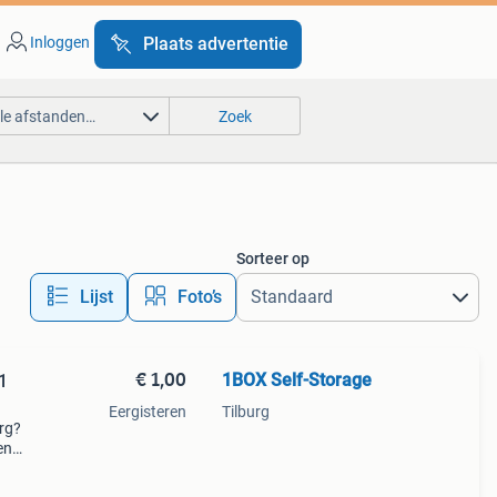
Inloggen
Plaats advertentie
lle afstanden…
Zoek
Sorteer op
Lijst
Foto’s
€ 1,00
1BOX Self-Storage
1
Eergisteren
Tilburg
urg?
en
n