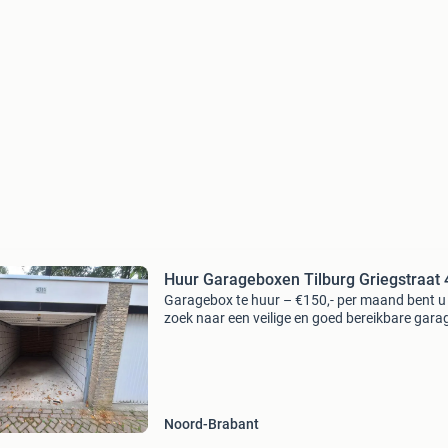
Huur Garageboxen Tilburg Griegstraat 
Garagebox te huur – €150,- per maand bent u
zoek naar een veilige en goed bereikbare gar
voor opslag of het stallen van uw voertuig? Wi
bieden een nette garagebox te huur aan voor 
Noord-Brabant