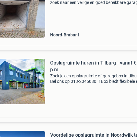
zoek naar een veilige en goed bereikbare gar
voor opslag of het stallen van uw voertuig? Wi
bieden een nette garagebox te huur aan voor 
Noord-Brabant
Opslagruimte huren in Tilburg - vanaf €
p.m.
Zoek je een opslagruimte of garagebox in tilb
Bel ons op 013-2045080. 1Box biedt flexibele 
veilige opslagoplossingen voor particulieren e
bedrijven, al vanaf 1m². Voordelen van onze
opslagruim
Voordelige opslagruimte in Noordwijk t