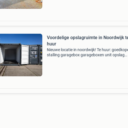
opslagruim
Voordelige opslagruimte in Noordwijk t
huur
Nieuwe locatie in noordwijk! Te huur: goedkop
stalling garagebox garageboxen unit opslag
opslagruimte opslagruimtes inboedel opslag.
meer informatie kijk op www.swartbox.nl of 
contact op me