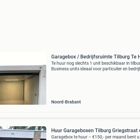
Garagebox / Bedrijfsruimte Tilb
Te huur nog slechts 1 unit beschikbaar in tilbu
Business units ideaal voor particulier en bedrij
opslag, hobby of werkplaats. Multicomplex is 
mooiste garagepark in tilburg noord. De gara
Noord-Brabant
Huur Garageboxen Tilburg Griegstraat 
Garagebox te huur – €150,- per maand bent u