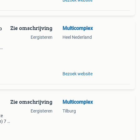
Bezoek website
Zie omschrijving
Multicomplex
p
Eergisteren
Heel Nederland
p
wij
Bezoek website
Zie omschrijving
Multicomplex
Eergisteren
Tilburg
te
) 7 x
 c