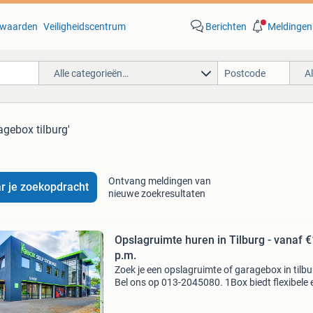
waarden
Veiligheidscentrum
Berichten
Meldingen
Alle categorieën…
A
agebox tilburg'
Ontvang meldingen van
r je zoekopdracht
nieuwe zoekresultaten
Opslagruimte huren in Tilburg - vanaf €
p.m.
Zoek je een opslagruimte of garagebox in tilb
Bel ons op 013-2045080. 1Box biedt flexibele 
veilige opslagoplossingen voor particulieren e
bedrijven, al vanaf 1m². Voordelen van onze