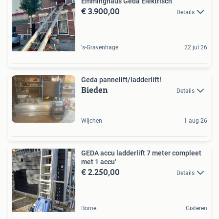
Emminghaus Geda Elektrisch
€ 3.900,00
Details
's-Gravenhage
22 jul 26
Geda pannelift/ladderlift!
Bieden
Details
Wijchen
1 aug 26
GEDA accu ladderlift 7 meter compleet
met 1 accu'
€ 2.250,00
Details
Borne
Gisteren