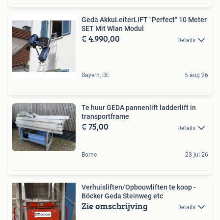
Geda AkkuLeiterLIFT "Perfect" 10 Meter
SET Mit Wlan Modul
€ 4.990,00
Details
Bayern, DE
5 aug 26
Te huur GEDA pannenlift ladderlift in
transportframe
€ 75,00
Details
Borne
23 jul 26
Verhuisliften/Opbouwliften te koop -
Böcker Geda Steinweg etc
Zie omschrijving
Details