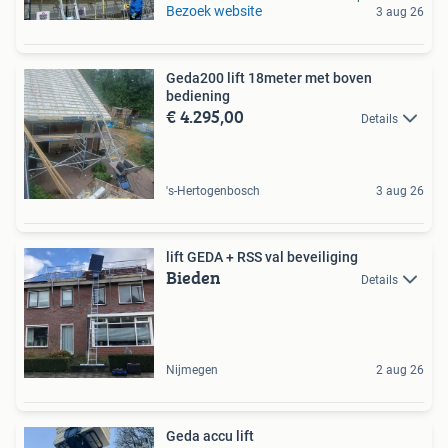
Bezoek website
3 aug 26
Geda200 lift 18meter met boven
bediening
€ 4.295,00
Details
's-Hertogenbosch
3 aug 26
lift GEDA + RSS val beveiliging
Bieden
Details
Nijmegen
2 aug 26
Geda accu lift