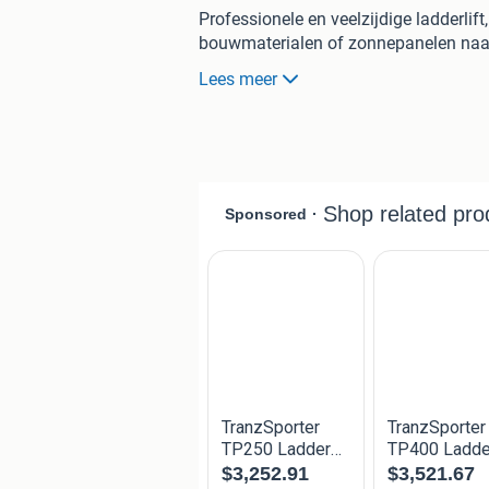
Professionele en veelzijdige ladderlift,
bouwmaterialen of zonnepanelen naar
Lees meer
De Sherpa 125 is opgebouwd uit lich
flexibiliteit dankzij diverse configura
Keuze uit:
✔ Trolley voor bouwmaterialen
✔ Trolley voor zonnepanelen
Technische specificaties:
- Made in EU + CE-markering
- Max. belasting: 125 kg
- Hijshoogte: 6,5 meter
- Totale lengte: 12 meter
- Kabellengte: 12 meter
- Hijssnelheid: ca. 10 m/min
- Aansluiting: 230 V
- Motorvermogen: 1.050 W
- Bediening via kabelafstandsbedieni