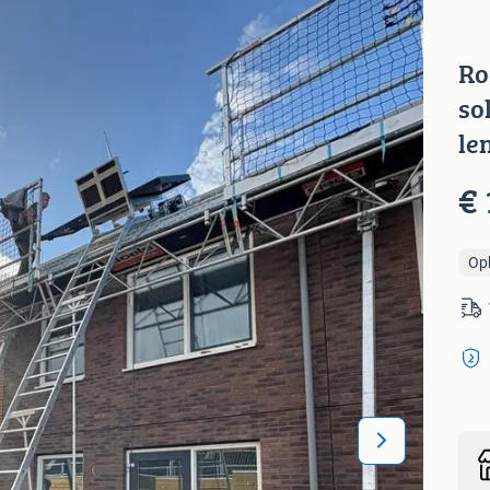
Ro
so
le
€ 
Op