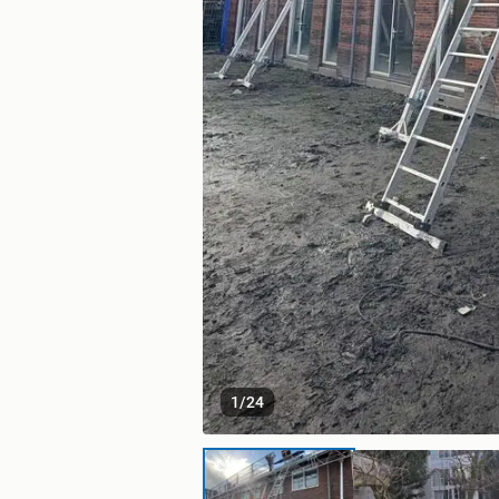
1
/
24