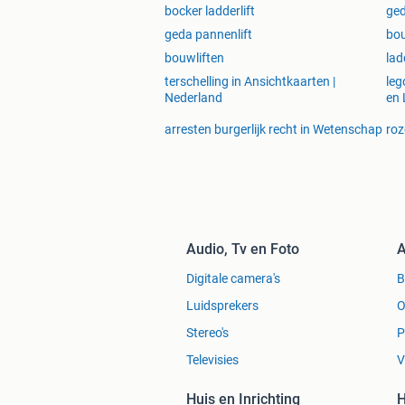
bocker ladderlift
ged
geda pannenlift
bou
bouwliften
lad
terschelling in Ansichtkaarten |
leg
Nederland
en 
arresten burgerlijk recht in Wetenschap
roz
Audio, Tv en Foto
A
Digitale camera's
Luidsprekers
O
Stereo's
P
Televisies
V
Huis en Inrichting
H