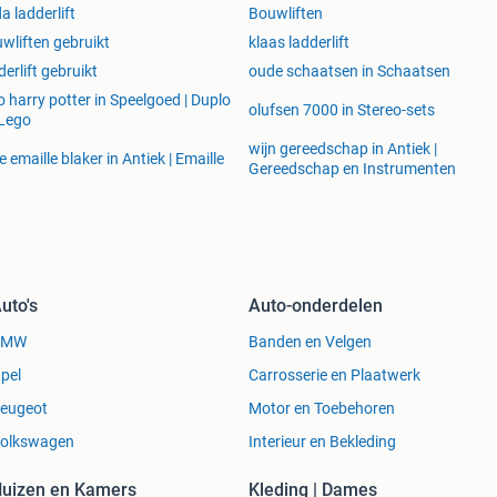
a ladderlift
Bouwliften
wliften gebruikt
klaas ladderlift
derlift gebruikt
oude schaatsen in Schaatsen
o harry potter in Speelgoed | Duplo
olufsen 7000 in Stereo-sets
Lego
wijn gereedschap in Antiek |
e emaille blaker in Antiek | Emaille
Gereedschap en Instrumenten
uto's
Auto-onderdelen
BMW
Banden en Velgen
pel
Carrosserie en Plaatwerk
eugeot
Motor en Toebehoren
olkswagen
Interieur en Bekleding
uizen en Kamers
Kleding | Dames