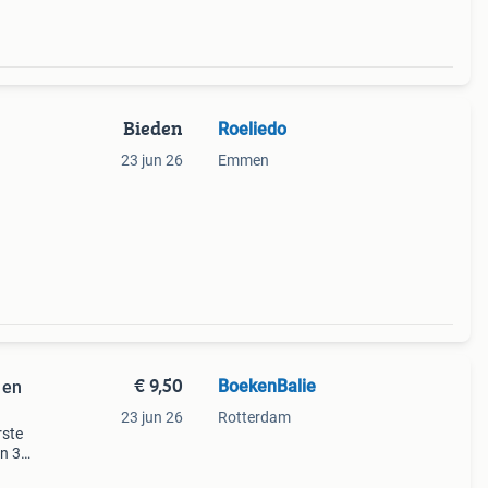
Bieden
Roeliedo
23 jun 26
Emmen
€ 9,50
BoekenBalie
 en
23 jun 26
Rotterdam
rste
en 30
ag