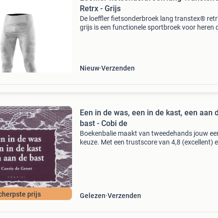
Retrx - Grijs
De loeffler fietsonderbroek lang transtex® retr'
grijs is een functionele sportbroek voor heren d
ontwikkeld voor outdoorliefhebbers die waard
hechten aan duurzaamheid. Met deze fietson
Nieuw
Verzenden
Een in de was, een in de kast, een aan 
bast - Cobi de
Boekenbalie maakt van tweedehands jouw ee
keuze. Met een trustscore van 4,8 (excellent) 
dagen retour garantie maken we dat iedere d
waar. Bestel direct op onze website! Titel: een 
wa
cherpste prijs
Gelezen
Verzenden