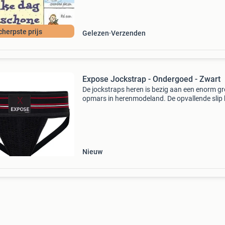
elke d
cherpste prijs
Gelezen
Verzenden
Expose Jockstrap - Ondergoed - Zwart
De jockstraps heren is bezig aan een enorm gr
opmars in herenmodeland. De opvallende slip 
alles wat een moderne man wenst; de onderb
is modieus, opvallend, comfortabel en trendy 
daarom
Nieuw