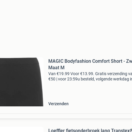
MAGIC Bodyfashion Comfort Short - Zw
Maat M
Van €19.99 Voor €13.99. Gratis verzending v
€50 | voor 23:59u besteld, volgende werkdag i
huis. Zacht en comfortabel is de comfort shor
comfort short zorgt ervoor dat je buik
Verzenden
Loeffler fietsonderbroek lang Transtex