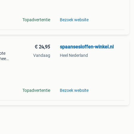
Topadvertentie
Bezoek website
€ 24,95
spaansesloffen-winkel.nl
ote
Vandaag
Heel Nederland
heeft
roek
en
Topadvertentie
Bezoek website