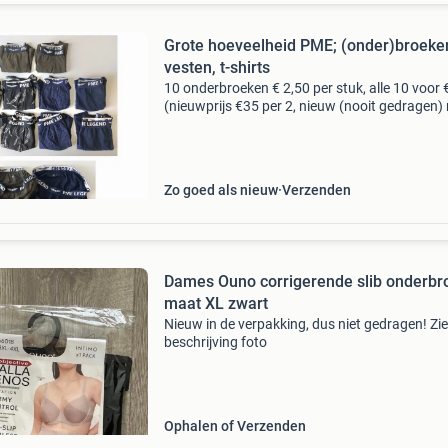
Grote hoeveelheid PME; (onder)broeke
vesten, t-shirts
10 onderbroeken € 2,50 per stuk, alle 10 voor 
(nieuwprijs €35 per 2, nieuw (nooit gedragen) 
allen maat m vest € 12,50 (nieuwprijs was circ
100 per stuk) zo goed
Zo goed als nieuw
Verzenden
Dames Ouno corrigerende slib onderbr
maat XL zwart
Nieuw in de verpakking, dus niet gedragen! Zie
beschrijving foto
Ophalen of Verzenden