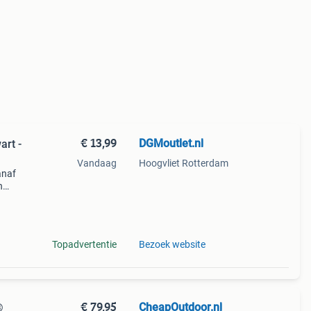
€ 13,99
DGMoutlet.nl
art -
Vandaag
Hoogvliet Rotterdam
anaf
n
t. De
Topadvertentie
Bezoek website
€ 79,95
CheapOutdoor.nl
®