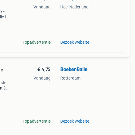
Vandaag
Heel Nederland
x -
ie is
e
de
Topadvertentie
Bezoek website
€ 4,75
BoekenBalie
de
Vandaag
Rotterdam
rste
en 30
ag
in de
Topadvertentie
Bezoek website