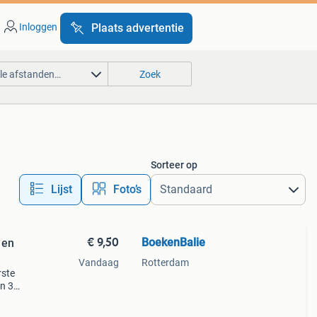
Inloggen
Plaats advertentie
lle afstanden…
Zoek
Sorteer op
Lijst
Foto’s
€ 9,50
BoekenBalie
 en
Vandaag
Rotterdam
rste
en 30
ag
ag