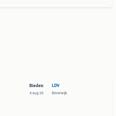
Bieden
LDV
4 aug 26
Beverwijk
aat xl
n