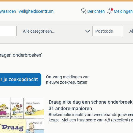
waarden
Veiligheidscentrum
Berichten
Meldingen
Alle categorieën…
A
dragen onderbroeken'
Ontvang meldingen van
r je zoekopdracht
nieuwe zoekresultaten
Draag elke dag een schone onderbroek
31 andere manieren
Boekenbalie maakt van tweedehands jouw ee
keuze. Met een trustscore van 4,8 (excellent) 
dagen retour garantie maken we dat iedere d
waar. Bestel direct op onze website! Titel: dra