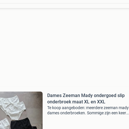
Dames Zeeman Mady ondergoed slip
onderbroek maat XL en XXL
Te koop aangeboden: meerdere zeeman mady
dames onderbroeken. Sommige zijn een keer
gedragen. Andere zijn nog nieuw. 1X set wit m
1x set wit maat xxl 1x set zwart maat xl biede
ophalen in beverw