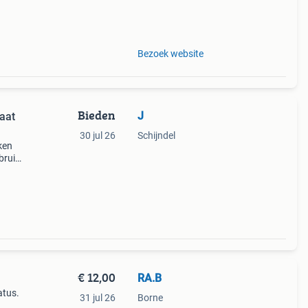
ag
Bezoek website
Bieden
J
aat
30 jul 26
Schijndel
ken
bruik.
ieden
€ 12,00
RA.B
atus.
31 jul 26
Borne