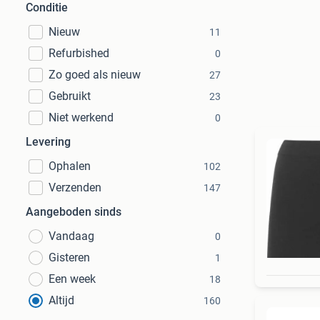
Conditie
Nieuw
11
Refurbished
0
Zo goed als nieuw
27
Gebruikt
23
Niet werkend
0
Levering
Ophalen
102
Verzenden
147
Aangeboden sinds
Vandaag
0
Gisteren
1
Een week
18
Altijd
160