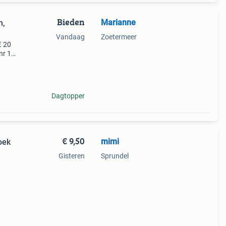
Bieden
Marianne
n,
Vandaag
Zoetermeer
€ 20
nr 1:
a €
Dagtopper
€ 9,50
mimi
oek
Gisteren
Sprundel