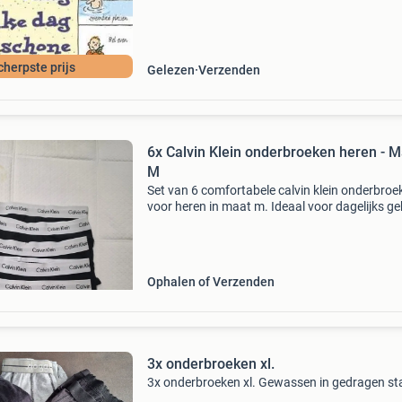
waar. Bestel direct op onze website! Titel: dra
elke d
cherpste prijs
Gelezen
Verzenden
6x Calvin Klein onderbroeken heren - M
M
Set van 6 comfortabele calvin klein onderbroe
voor heren in maat m. Ideaal voor dagelijks ge
De onderbroeken zijn van goede kwaliteit en b
een fijne pasvorm. Zijn paar keer gedragen.
Ophalen of Verzenden
3x onderbroeken xl.
3x onderbroeken xl. Gewassen in gedragen st