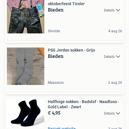
oktoberfeest Tiroler
Bieden
Details
Silvolde
4 aug 26
PSG Jordan sokken - Grijs
Bieden
Details
Maassluis
2 aug 26
Halfhoge sokken - Badstof - Naadloos -
Gold Label - Zwart
€ 4,95
Details
Bezoek website