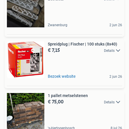
Zwanenburg
2 jun 26
Spreidplug | Fischer | 100 stuks (8x40)
€ 7,15
Details
Bezoek website
2 jun 26
1 pallet metselstenen
€ 75,00
Details
's-Hertogenbosch
8 jul 26