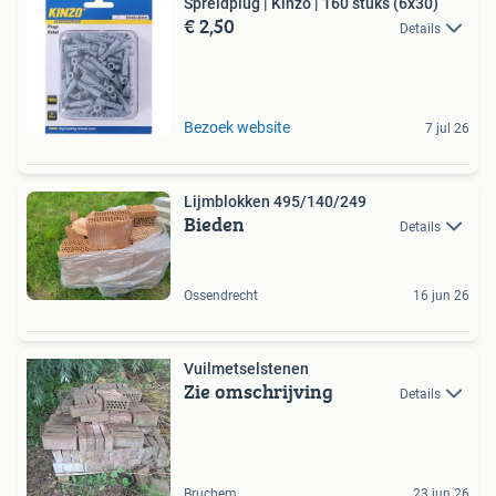
Spreidplug | Kinzo | 160 stuks (6x30)
€ 2,50
Details
Bezoek website
7 jul 26
Lijmblokken 495/140/249
Bieden
Details
Ossendrecht
16 jun 26
Vuilmetselstenen
Zie omschrijving
Details
Bruchem
23 jun 26