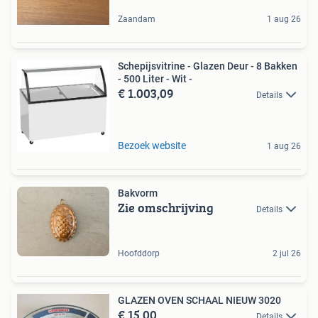
Zaandam
1 aug 26
Schepijsvitrine - Glazen Deur - 8 Bakken
- 500 Liter - Wit -
€ 1.003,09
Details
Bezoek website
1 aug 26
Bakvorm
Zie omschrijving
Details
Hoofddorp
2 jul 26
GLAZEN OVEN SCHAAL NIEUW 3020
€ 15,00
Details