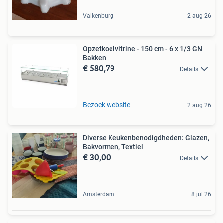
Valkenburg
2 aug 26
Opzetkoelvitrine - 150 cm - 6 x 1/3 GN
Bakken
€ 580,79
Details
Bezoek website
2 aug 26
Diverse Keukenbenodigdheden: Glazen,
Bakvormen, Textiel
€ 30,00
Details
Amsterdam
8 jul 26