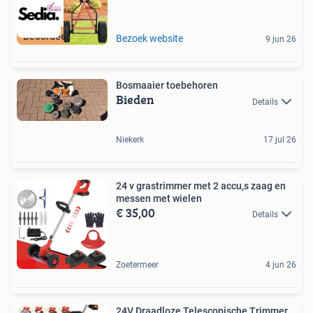
Beoordeeld met 9+
Bezoek website
9 jun 26
Bosmaaier toebehoren
Bieden
Details
Niekerk
17 jul 26
24 v grastrimmer met 2 accu,s zaag en
messen met wielen
€ 35,00
Details
Zoetermeer
4 jun 26
24V Draadloze Telescopische Trimmer