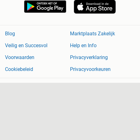
Blog
Marktplaats Zakelijk
Veilig en Succesvol
Help en Info
Voorwaarden
Privacyverklaring
Cookiebeleid
Privacyvoorkeuren
Over Marktplaats
Werken bij
Perskamer
Adevinta
2dehands
2ememain
Sitemap