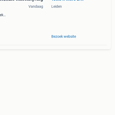
Vandaag
Leiden
oek
 of
al 20
Bezoek website