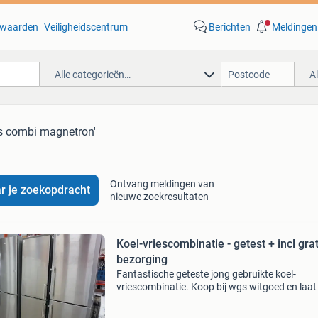
waarden
Veiligheidscentrum
Berichten
Meldingen
Alle categorieën…
A
is combi magnetron'
Ontvang meldingen van
r je zoekopdracht
nieuwe zoekresultaten
Koel-vriescombinatie - getest + incl gratis
bezorging
Fantastische geteste jong gebruikte koel-
vriescombinatie. Koop bij wgs witgoed en laat
verrassen door het ruime assortiment. Klik op
link rechts naast deze advertentie om direct n