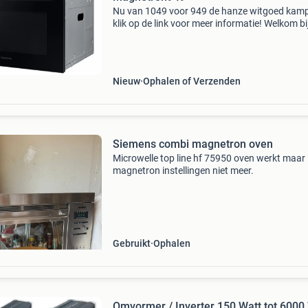
Nu van 1049 voor 949 de hanze witgoed kam
klik op de link voor meer informatie! Welkom bi
grootste keuken- & witgoedoutlet van nederlan
Laagste prijs * goede service * eigen bezorgdi
Nieuw
Ophalen of Verzenden
Siemens combi magnetron oven
Microwelle top line hf 75950 oven werkt maar
magnetron instellingen niet meer.
Gebruikt
Ophalen
Omvormer / Inverter 150 Watt tot 6000