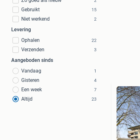
Zo goed als nieuw
2
Gebruikt
15
Niet werkend
2
Levering
Ophalen
22
Verzenden
3
Aangeboden sinds
Vandaag
1
Gisteren
4
Een week
7
Altijd
23