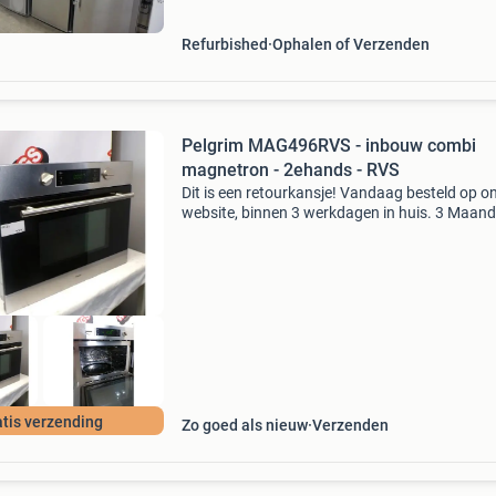
onze webshop
Refurbished
Ophalen of Verzenden
Pelgrim MAG496RVS - inbouw combi
magnetron - 2ehands - RVS
Dit is een retourkansje! Vandaag besteld op o
website, binnen 3 werkdagen in huis. 3 Maan
garantie. Gratis verzending boven de €20. Be
voorraad. Niet tevreden? Retourneren kan gra
tis verzending
Zo goed als nieuw
Verzenden