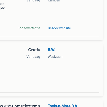
Vandaag
Kampen
pen
j de
d! *
ens
Topadvertentie
Bezoek website
Gratis
B.W.
Vandaag
Westzaan
Zie omschrijving
Tools-n-More B.V.
 Watt