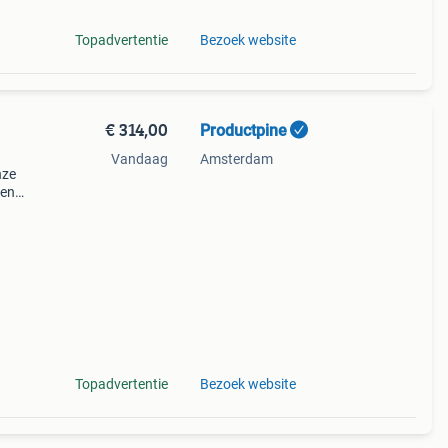
Topadvertentie
Bezoek website
€ 314,00
Productpine
Vandaag
Amsterdam
nze
den
perkte
tis
Topadvertentie
Bezoek website