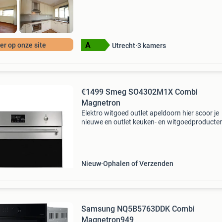
r op onze site
Utrecht
3
kamers
€1499 Smeg SO4302M1X Combi
Magnetron
Elektro witgoed outlet apeldoorn hier scoor je
nieuwe en outlet keuken- en witgoedproducte
tegen outletprijzen! Waarom kopen bij elektro
witgoed outlet? Bij elektro witgoed outlet heb 
keuze uit
Nieuw
Ophalen of Verzenden
Samsung NQ5B5763DDK Combi
Magnetron949