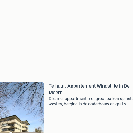
Te huur: Appartement Windstilte in De
Meern
3-kamer appartment met groot balkon op het 
westen, berging in de onderbouw en gratis
parkeergelegenheid voor de deur, nabij vele
voorzieningen en uitvalswegen!omgeving: een
werkelijk schitterend