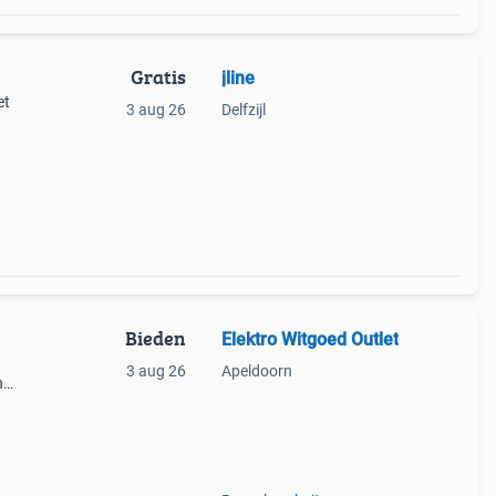
Gratis
jline
et
3 aug 26
Delfzijl
Bieden
Elektro Witgoed Outlet
3 aug 26
Apeldoorn
n
je de