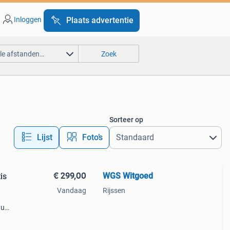
Inloggen
Plaats advertentie
lle afstanden…
Zoek
Sorteer op
Lijst
Foto’s
€ 299,00
WGS Witgoed
Vandaag
Rijssen
 u
 de
aar