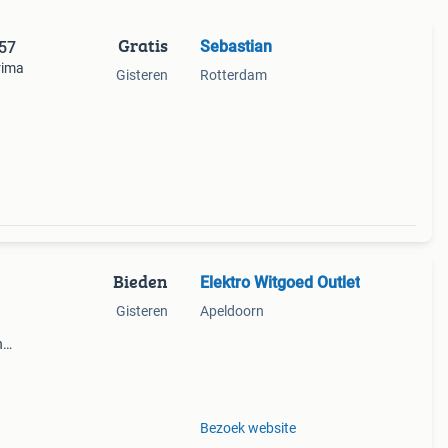
Gratis
Sebastian
x57
rima
Gisteren
Rotterdam
oster
oor
Bieden
Elektro Witgoed Outlet
Gisteren
Apeldoorn
n
je de
Bezoek website