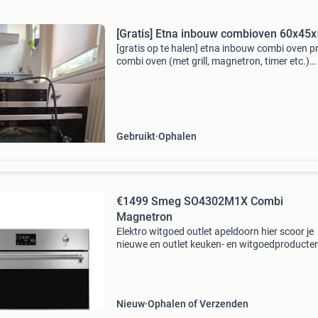
[Gratis] Etna inbouw combioven 60x45
[gratis op te halen] etna inbouw combi oven p
combi oven (met grill, magnetron, timer etc.)
Draaiplateau (uitneembaar) opstaand rond ro
(uitneembaar) gaat weg wegens vervanging v
ander mod
Gebruikt
Ophalen
€1499 Smeg SO4302M1X Combi
Magnetron
Elektro witgoed outlet apeldoorn hier scoor je
nieuwe en outlet keuken- en witgoedproducte
tegen outletprijzen! Waarom kopen bij elektro
witgoed outlet? Bij elektro witgoed outlet heb 
keuze uit
Nieuw
Ophalen of Verzenden