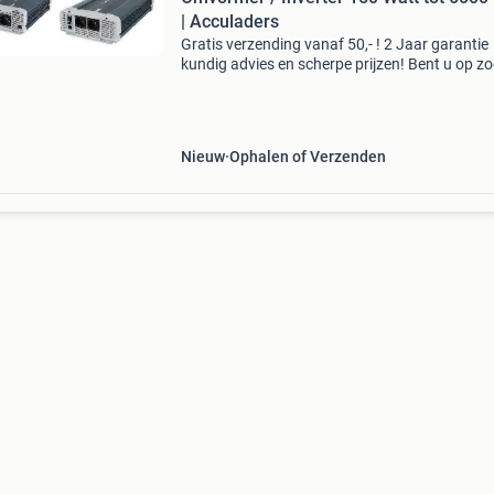
| Acculaders
Gratis verzending vanaf 50,- ! 2 Jaar garantie
kundig advies en scherpe prijzen! Bent u op z
naar een goede kwaliteit gemodificeerde sinus
zuivere sinus omvormer / inverter? Wij leveren 
ja
Nieuw
Ophalen of Verzenden