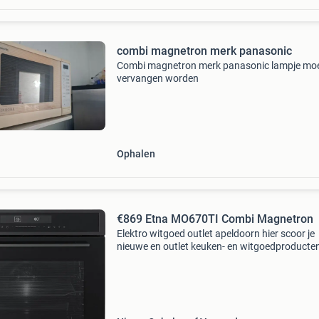
combi magnetron merk panasonic
Combi magnetron merk panasonic lampje mo
vervangen worden
Ophalen
€869 Etna MO670TI Combi Magnetron
Elektro witgoed outlet apeldoorn hier scoor je
nieuwe en outlet keuken- en witgoedproducte
tegen outletprijzen! Waarom kopen bij elektro
witgoed outlet? Bij elektro witgoed outlet heb 
keuze uit