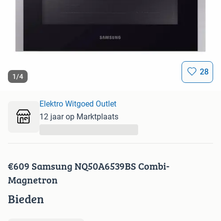
28
1
/
4
Elektro Witgoed Outlet
12 jaar op Marktplaats
...
€609 Samsung NQ50A6539BS Combi-
Magnetron
Bieden