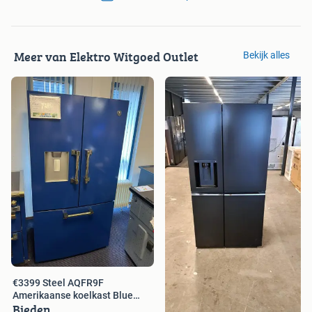
Meer van Elektro Witgoed Outlet
Bekijk alles
€3399 Steel AQFR9F
Amerikaanse koelkast Blue
Bieden
Ottone DHZ2