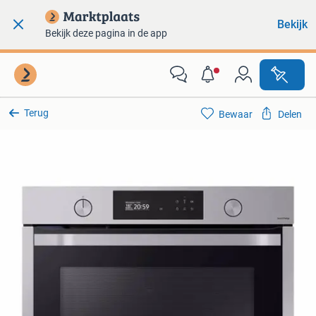
Bekijk
Bekijk deze pagina in de app
Terug
Bewaar
Delen