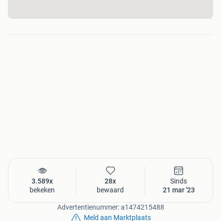
www.elektrowitgoedoutlet.nl
Openingstijden:
Maandag: 10:00 - 19:00 uur
Dinsdag: 10:00 - 19:00 uur
Woensdag: 10:00 - 19:00 uur
Donderdag: 10:00 - 19:00 uur
Vrijdag: 10:00 - 21:00 uur
Zaterdag: 09:00 - 17:00 uur
Zondag: gesloten.
3.589x
28x
Sinds
bekeken
bewaard
21 mar '23
Advertentienummer: a1474215488
Meld aan Marktplaats