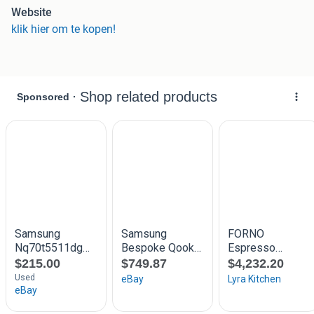
producten mét doos en outlet keuken- en witgoedproducten
Website
voor bodemprijzen!
klik hier om te kopen!
Binnen 24 uur telefonisch contact om een
bezorgdatum in te plannen.
We nemen je oude apparaat gratis mee retour.
Altijd garantie.
Nieuw: 2 tot 10 jaar garantie
Outlet: 1 tot 5 jaar garantie
Klanten beoordelen Elektro Witgoed Outlet met een
8,8/10,0.
De beste service, ook ná aankoop!
De beste prijs
Altijd garantie
Gratis bezorging door heel Nederland
Meer dan 2000m² aan showroom
Veilig betalen via iDEAL, creditcard of bij levering