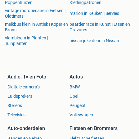
Poppenhuizen
Kledingpatronen
vintage motobecane in Fietsen |
marlon in Keuken | Servies
Oldtimers
melkbus klein in Antiek | Koper en
paardenrace in Kunst | Etsen en
Brons
Gravures
vlambloem in Planten |
nissan juke deur in Nissan
Tuinplanten
Audio, Tv en Foto
Auto's
Digitale camera's
BMW
Luidsprekers
Opel
Stereo's
Peugeot
Televisies
Volkswagen
Auto-onderdelen
Fietsen en Brommers
Banden en Velgen
Elektrische fietsen