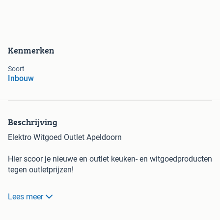
Kenmerken
Soort
Inbouw
Beschrijving
Elektro Witgoed Outlet Apeldoorn
Hier scoor je nieuwe en outlet keuken- en witgoedproducten
tegen outletprijzen!
Waarom kopen bij Elektro Witgoed Outlet?
Lees meer
Bij Elektro Witgoed Outlet heb je de keuze uit nieuwe