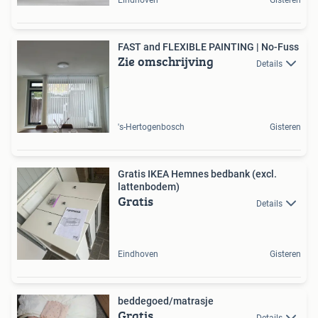
Eindhoven
Gisteren
FAST and FLEXIBLE PAINTING | No-Fuss
Zie omschrijving
Details
's-Hertogenbosch
Gisteren
Gratis IKEA Hemnes bedbank (excl.
lattenbodem)
Gratis
Details
Eindhoven
Gisteren
beddegoed/matrasje
Gratis
Details