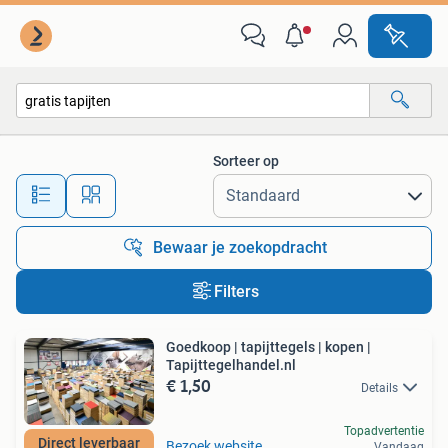
Alle categorieën…
Sorteer op
Alle afstanden…
Bewaar je zoekopdracht
Filters
Goedkoop | tapijttegels | kopen |
Tapijttegelhandel.nl
€ 1,50
Details
Topadvertentie
Direct leverbaar
Bezoek website
Vandaag