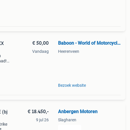
€ 50,00
Baboon - World of Motorcycle Parts
XX
Vandaag
Heerenveen
n
aad!
halen
Bezoek website
€ 18.450,-
Anbergen Motoren
 (bj
9 jul 26
Slagharen
rike
*