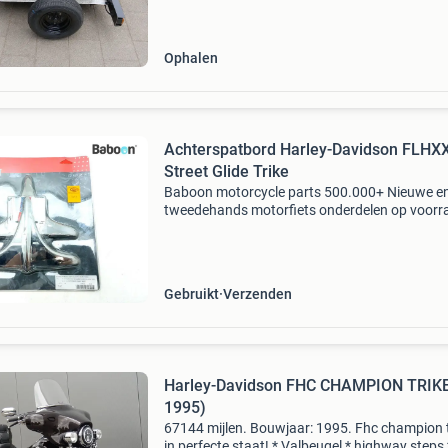
Ophalen
Achterspatbord Harley-Davidson FLHX
Street Glide Trike
Baboon motorcycle parts 500.000+ Nieuwe e
tweedehands motorfiets onderdelen op voorr
Bestel moeiteloos in onze webshop of kom af
in onze geheel vernieuwde winkel aan de a7 -
heerenveen. Babo
Gebruikt
Verzenden
Harley-Davidson FHC CHAMPION TRIKE
1995)
67144 mijlen. Bouwjaar: 1995. Fhc champion t
in perfecte staat! * Valbeugel * highway steps 