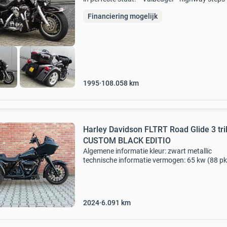
achteruit * led koplamp * spotlights * hoog
Financiering mogelijk
windscherm * floorboards *... Segment: trike
modeljaar: 19
1995
108.058
km
Harley Davidson FLTRT Road Glide 3 tri
CUSTOM BLACK EDITIO
Algemene informatie kleur: zwart metallic
technische informatie vermogen: 65 kw (88 pk
aantal cilinders: 2 transmissie: 6 versnellingen,
handgeschakeld maten en gewichten ledig gew
528 kg gvw: 5
2024
6.091
km