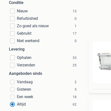
Conditie
Nieuw
13
Refurbished
0
Zo goed als nieuw
1
Gebruikt
17
Niet werkend
0
Levering
Ophalen
33
Verzenden
25
Aangeboden sinds
Vandaag
2
Gisteren
5
Een week
18
Altijd
62