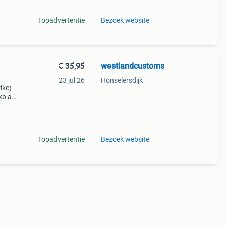
Topadvertentie
Bezoek website
€ 35,95
westlandcustoms
23 jul 26
Honselersdijk
ike)
b all
en
Topadvertentie
Bezoek website