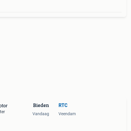
Bieden
RTC
otor
ter
Vandaag
Veendam