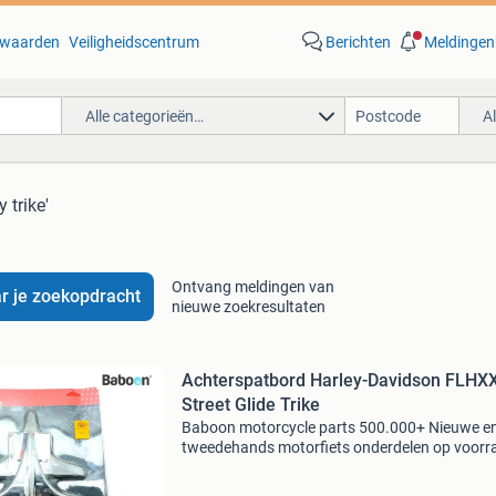
waarden
Veiligheidscentrum
Berichten
Meldingen
Alle categorieën…
A
y trike'
Ontvang meldingen van
r je zoekopdracht
nieuwe zoekresultaten
Achterspatbord Harley-Davidson FLHX
Street Glide Trike
Baboon motorcycle parts 500.000+ Nieuwe e
tweedehands motorfiets onderdelen op voorr
Bestel moeiteloos in onze webshop of kom af
in onze geheel vernieuwde winkel aan de a7 -