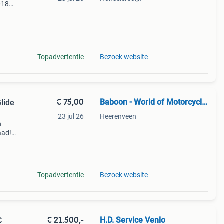
018
Topadvertentie
Bezoek website
€ 75,00
Baboon - World of Motorcycle Parts
lide
23 jul 26
Heerenveen
n
aad!
halen
Topadvertentie
Bezoek website
€ 21.500,-
H.D. Service Venlo
C