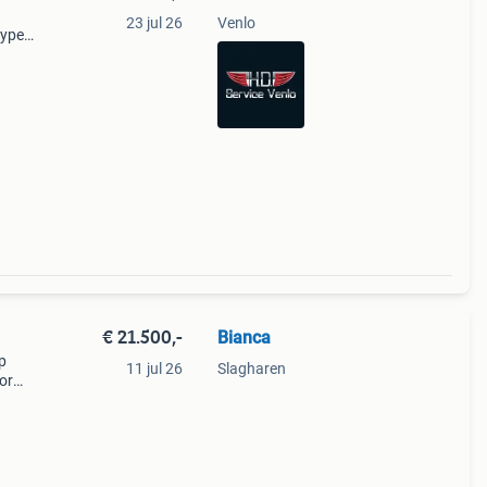
23 jul 26
Venlo
type
6
ke ...
€ 21.500,-
Bianca
p
11 jul 26
Slagharen
or
jk