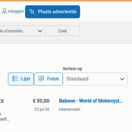
Inloggen
Plaats advertentie
lle afstanden…
Zoek
Sorteer op
Lijst
Foto’s
€ 50,00
Baboon - World of Motorcycle Parts
XX
23 jul 26
Heerenveen
n
aad!
halen