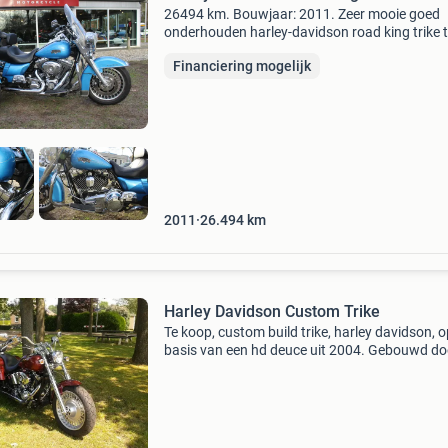
26494 km. Bouwjaar: 2011. Zeer mooie goed
onderhouden harley-davidson road king trike 
trike flhrc bwj : 3-2011 km stand : 26.494 Km 
Financiering mogelijk
versnellingen kleur : blauw trike kit onafhankelij
Harl
2011
26.494
km
Harley Davidson Custom Trike
Te koop, custom build trike, harley davidson, o
basis van een hd deuce uit 2004. Gebouwd do
jbp trikes&bikes uit slagharen met onafhankeli
geveerde achteras 2017. 400 Kg, dus niet apk
plichti