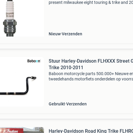
present milwaukee eight touring & trike and 2
to present milwaukee eight softail champion
rg6hcc
Nieuw
Verzenden
Stuur Harley-Davidson FLHXXX Street G
Trike 2010-2011
Baboon motorcycle parts 500.000+ Nieuwe e
tweedehands motorfiets onderdelen op voorr
Bestel moeiteloos in onze webshop of kom af
in onze geheel vernieuwde winkel aan de a7 -
heerenveen. Babo
Gebruikt
Verzenden
Harley-Davidson Road King Trike FLHR