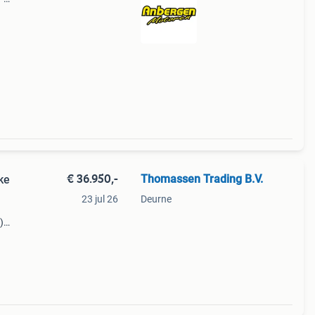
€ 36.950,-
Thomassen Trading B.V.
ke
23 jul 26
Deurne
)
icht: