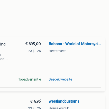
€ 895,00
Baboon - World of Motorcycle Parts
ing
23 jul 26
Heerenveen
n
aad!
halen
Topadvertentie
Bezoek website
€ 4,95
westlandcustoms
23 jul 26
Honselersdijk