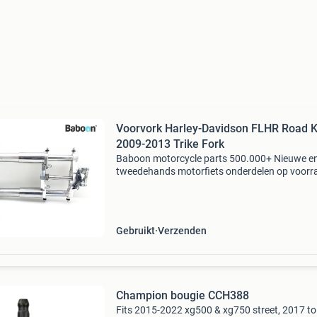
Voorvork Harley-Davidson FLHR Road K
2009-2013 Trike Fork
Baboon motorcycle parts 500.000+ Nieuwe e
tweedehands motorfiets onderdelen op voorr
Bestel moeiteloos in onze webshop of kom af
in onze geheel vernieuwde winkel aan de a7 -
heerenveen. Babo
Gebruikt
Verzenden
Champion bougie CCH388
Fits 2015-2022 xg500 & xg750 street, 2017 to