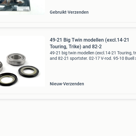
heerenveen. Babo
Gebruikt
Verzenden
49-21 Big Twin modellen (excl.14-21
Touring, Trike) and 82-2
49-21 big twin modellen (excl.14-21 Touring, tr
and 82-21 sportster. 02-17 V-rod. 95-10 Buell x
balls, balhoofdlagerset inc. Afdichtingen
balhoofdlagerset. Kit bevat een set bovenste 
onder
Nieuw
Verzenden