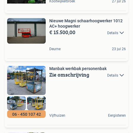
Kootwijkerbroek
27 jul 26
Nieuwe Magni schaarhoogwerker 1012
AC+ hoogwerker
€ 15.500,00
Details
Deurne
23 jul 26
Manbak werkbak personenbak
Zie omschrijving
Details
06 - 450 107 42
Vijfhuizen
Eergisteren