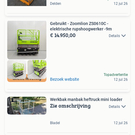
Delden
12 jul 26
Gebruikt - Zoomlion ZS0610C -
elektrische rupshoogwerker -9m
€ 14.950,00
Details
Topadvertentie
Snelle levering
Bezoek website
12 jul 26
Werkbak manbak heftruck mini loader
Zie omschrijving
Details
Bladel
12 jul 26