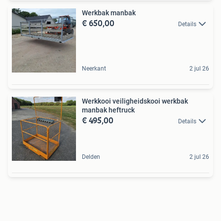
Werkbak manbak
€ 650,00
Details
Neerkant
2 jul 26
Werkkooi veiligheidskooi werkbak
manbak heftruck
€ 495,00
Details
Delden
2 jul 26