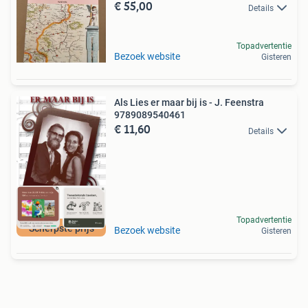
€ 55,00
Details
Topadvertentie
Bezoek website
Gisteren
Als Lies er maar bij is - J. Feenstra
9789089540461
€ 11,60
Details
Topadvertentie
Scherpste prijs
Bezoek website
Gisteren