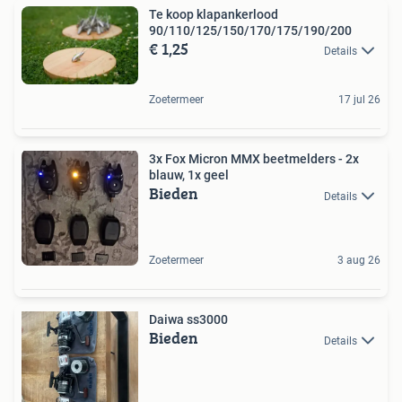
Te koop klapankerlood
90/110/125/150/170/175/190/200
€ 1,25
Details
Zoetermeer
17 jul 26
3x Fox Micron MMX beetmelders - 2x
blauw, 1x geel
Bieden
Details
Zoetermeer
3 aug 26
Daiwa ss3000
Bieden
Details