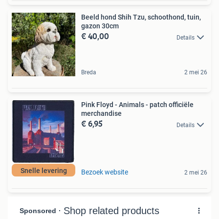
Beeld hond Shih Tzu, schoothond, tuin,
gazon 30cm
€ 40,00
Details
Breda
2 mei 26
Pink Floyd - Animals - patch officiële
merchandise
€ 6,95
Details
Snelle levering
Bezoek website
2 mei 26