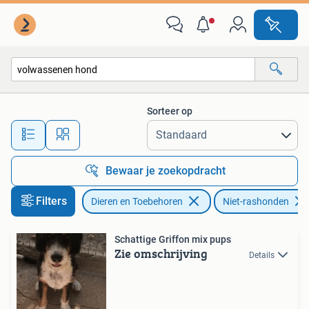
Honden | Niet-rashonden
Sorteer op
Alle afstanden…
Bewaar je zoekopdracht
Filters
Dieren en Toebehoren
Niet-rashonden
Schattige Griffon mix pups
Zie omschrijving
Details