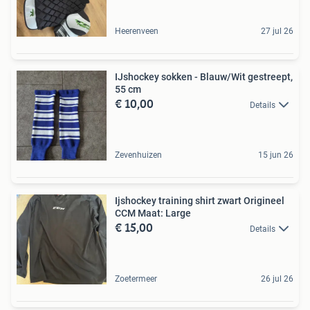
Heerenveen
27 jul 26
IJshockey sokken - Blauw/Wit gestreept,
55 cm
€ 10,00
Details
Zevenhuizen
15 jun 26
Ijshockey training shirt zwart Origineel
CCM Maat: Large
€ 15,00
Details
Zoetermeer
26 jul 26