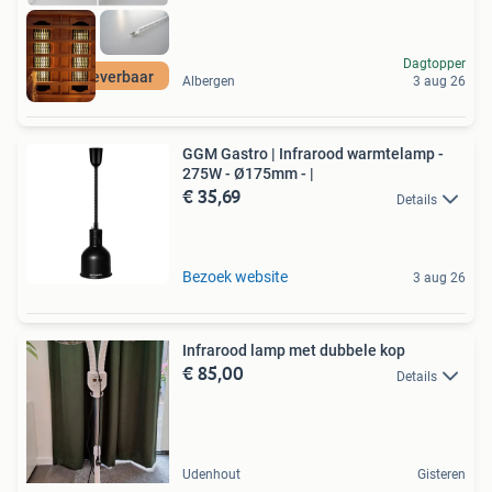
Dagtopper
Direct leverbaar
Albergen
3 aug 26
GGM Gastro | Infrarood warmtelamp -
275W - Ø175mm - |
€ 35,69
Details
Bezoek website
3 aug 26
Infrarood lamp met dubbele kop
€ 85,00
Details
Udenhout
Gisteren