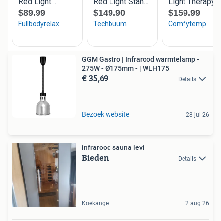
GGM Gastro | Infrarood warmtelamp -
275W - Ø175mm - | WLH175
€ 35,69
Details
Bezoek website
28 jul 26
infrarood sauna levi
Bieden
Details
Koekange
2 aug 26