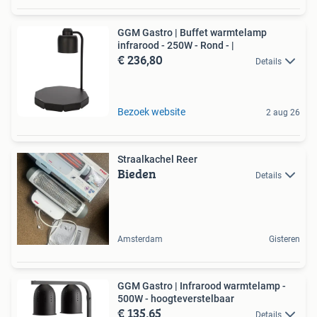
GGM Gastro | Buffet warmtelamp
infrarood - 250W - Rond - |
€ 236,80
Details
Bezoek website
2 aug 26
Straalkachel Reer
Bieden
Details
Amsterdam
Gisteren
GGM Gastro | Infrarood warmtelamp -
500W - hoogteverstelbaar
€ 135,65
Details