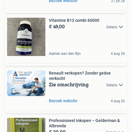
Bezoek website
27 jul 26
Vitamine B12 combi 60000
€ 49,00
Details
Alphen aan den Rijn
4 aug 26
Renault verkopen? Zonder gedoe
verkocht
Zie omschrijving
Details
Bezoek website
4 aug 26
Professioneel inkopen – Gelderman &
Albronda
€ 20,00