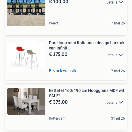
€ 100,00
Details
Weert
7 mei 26
Pure loop mini Italiaanse design barkruk
van Infiniti.
€ 175,00
Details
Bezoek website
7 mei 26
Eettafel 160/190 cm Hoogglans MDF wit
SALE!
€ 375,00
Details
Rotterdam
31 jul 26