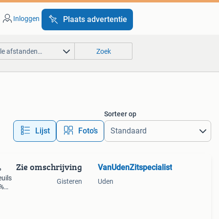
Inloggen
Plaats advertentie
lle afstanden…
Zoek
Sorteer op
Lijst
Foto’s
Zie omschrijving
VanUdenZitspecialist
%
uils
Gisteren
Uden
0%