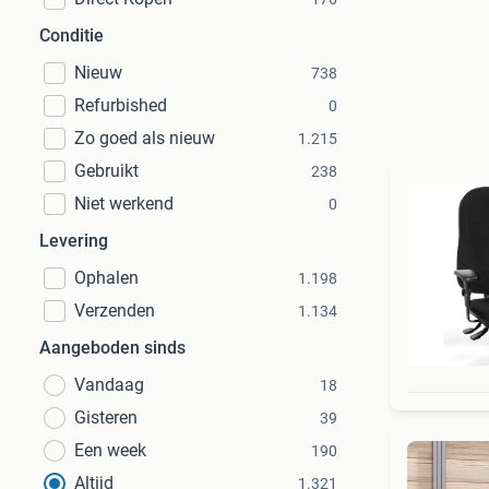
Conditie
Nieuw
738
Refurbished
0
Zo goed als nieuw
1.215
Gebruikt
238
Niet werkend
0
Levering
Ophalen
1.198
Verzenden
1.134
Aangeboden sinds
Vandaag
18
Gisteren
39
Een week
190
Altijd
1.321