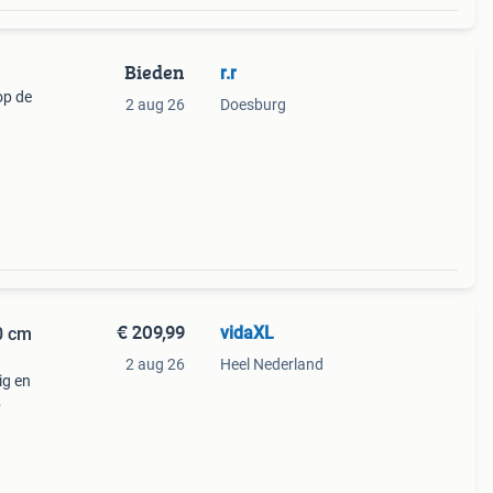
Bieden
r.r
op de
2 aug 26
Doesburg
Let
€ 209,99
vidaXL
0 cm
2 aug 26
Heel Nederland
ig en
ige
ect