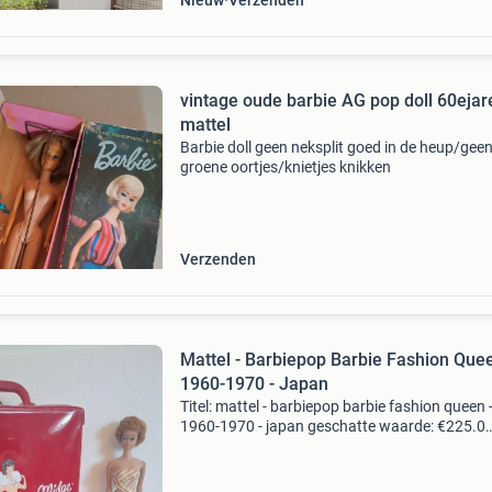
Nieuw
Verzenden
vintage oude barbie AG pop doll 60ejar
mattel
Barbie doll geen neksplit goed in de heup/gee
groene oortjes/knietjes knikken
Verzenden
Mattel - Barbiepop Barbie Fashion Quee
1960-1970 - Japan
Titel: mattel - barbiepop barbie fashion queen 
1960-1970 - japan geschatte waarde: €225.0
Belangrijk: winnende biedingen zijn exclusief 
koperbescherming + €3 kavel beschrijving te k