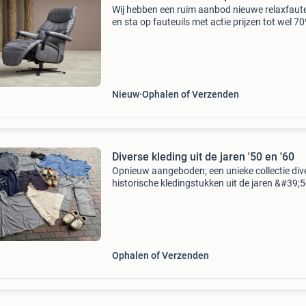
Wij hebben een ruim aanbod nieuwe relaxfaute
en sta op fauteuils met actie prijzen tot wel 7
korting nieuw geleverd en mogelijk met 5 jaar
garantie. Wij hebben in onze showroom een
wisselende co
Nieuw
Ophalen of Verzenden
Diverse kleding uit de jaren '50 en '60
Opnieuw aangeboden; een unieke collectie div
historische kledingstukken uit de jaren &#39;
&#39;60, perfect voor een historische optocht
themafeest. Deze kleding is bij ons overbod
Ophalen of Verzenden