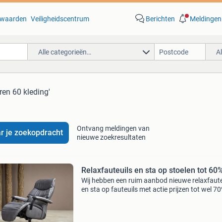
waarden
Veiligheidscentrum
Berichten
Meldingen
Alle categorieën…
A
aren 60 kleding'
Ontvang meldingen van
r je zoekopdracht
nieuwe zoekresultaten
Relaxfauteuils en sta op stoelen tot 60
Wij hebben een ruim aanbod nieuwe relaxfaute
en sta op fauteuils met actie prijzen tot wel 7
korting nieuw geleverd en mogelijk met 5 jaar
garantie. Wij hebben in onze showroom een
wisselende co