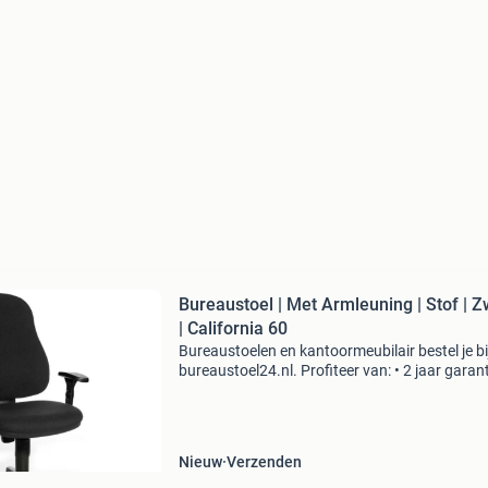
Bureaustoel | Met Armleuning | Stof | Z
| California 60
Bureaustoelen en kantoormeubilair bestel je bi
bureaustoel24.nl. Profiteer van: • 2 jaar garant
gratis bezorging • 30 dagen recht op retour • s
bezorging. Alle producten die op bureaustoel
Nieuw
Verzenden