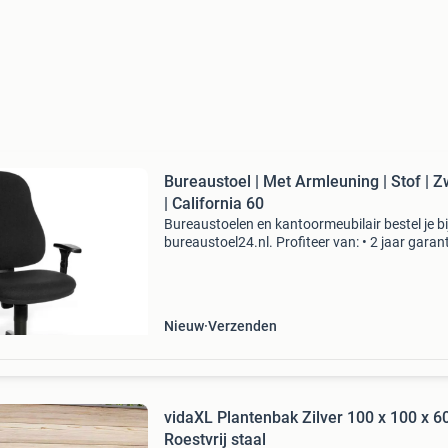
Bureaustoel | Met Armleuning | Stof | Z
| California 60
Bureaustoelen en kantoormeubilair bestel je bi
bureaustoel24.nl. Profiteer van: • 2 jaar garant
gratis bezorging • 30 dagen recht op retour • s
bezorging. Alle producten die op bureaustoel
Nieuw
Verzenden
vidaXL Plantenbak Zilver 100 x 100 x 6
Roestvrij staal