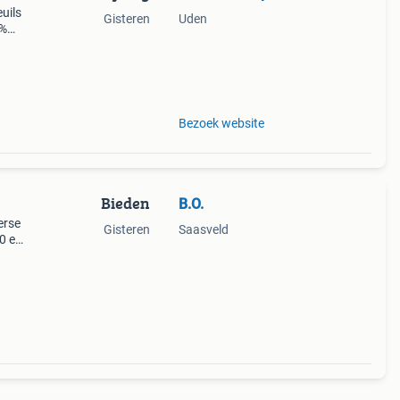
uils
Gisteren
Uden
0%
Bezoek website
Bieden
B.O.
erse
Gisteren
Saasveld
50 en
 of