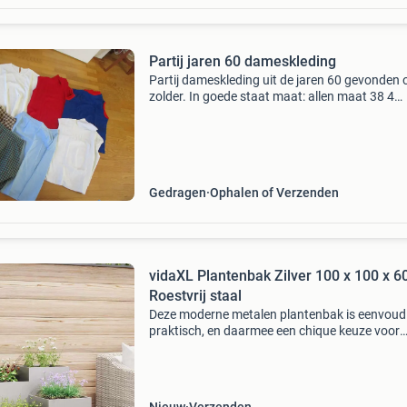
Partij jaren 60 dameskleding
Partij dameskleding uit de jaren 60 gevonden 
zolder. In goede staat maat: allen maat 38 4
shirtjes en 3 rokken meer info zie foto&#39;s. 
op! Alles in een koop!! Doe een net en eerlijk bo
Gedragen
Ophalen of Verzenden
vidaXL Plantenbak Zilver 100 x 100 x 6
Roestvrij staal
Deze moderne metalen plantenbak is eenvoud
praktisch, en daarmee een chique keuze voor
plantenliefhebbers. Met zijn gladde rechthoek
vorm geeft hij een verfijnde uitstraling die perf
past b