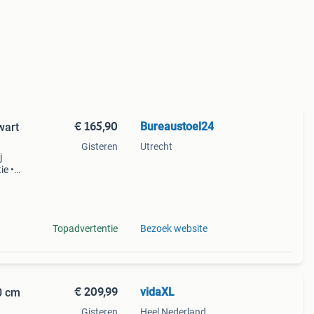
€ 165,90
Bureaustoel24
wart
Gisteren
Utrecht
j
ie •
nelle
24
Topadvertentie
Bezoek website
€ 209,99
vidaXL
0 cm
Gisteren
Heel Nederland