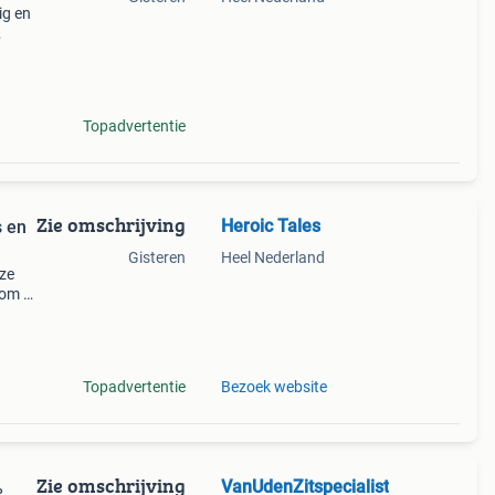
ig en
ige
ect
Topadvertentie
Zie omschrijving
Heroic Tales
s en
Gisteren
Heel Nederland
eze
 om te
dens
Topadvertentie
Bezoek website
Zie omschrijving
VanUdenZitspecialist
%