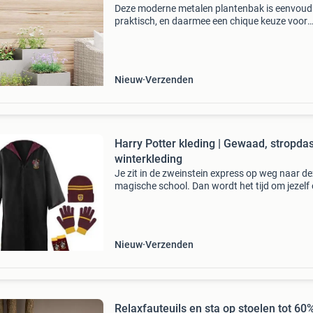
Deze moderne metalen plantenbak is eenvoud
praktisch, en daarmee een chique keuze voor
plantenliefhebbers. Met zijn gladde rechthoek
vorm geeft hij een verfijnde uitstraling die perf
past b
Nieuw
Verzenden
Harry Potter kleding | Gewaad, stropda
winterkleding
Je zit in de zweinstein express op weg naar d
magische school. Dan wordt het tijd om jezelf
kleden in jouw gewaad, want het is wel de
bedoeling dat je een schooluniform draagt tij
de les
Nieuw
Verzenden
Relaxfauteuils en sta op stoelen tot 60