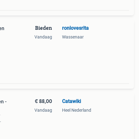
Bieden
ronlovesrita
en
Vandaag
Wassenaar
n
€ 88,00
Catawiki
n -
Vandaag
Heel Nederland
-
9%
oop: