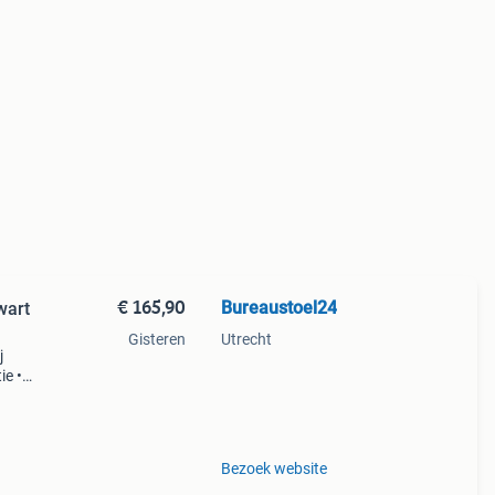
€ 165,90
Bureaustoel24
wart
Gisteren
Utrecht
j
ie •
nelle
24
Bezoek website