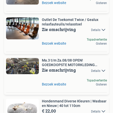
Bezoek website
Gisteren
Outlet De Toekomst Twice / Gealux
relaxfauteuils/relaxstoel
Zie omschrijving
Details
Topadvertentie
Bezoek website
Gisteren
Ma.3 t/m Za.08/08 OPEN!
GOEDKOOPSTE MOTORKLEDING
Zie omschrijving
GROOTHANDEL
Details
Topadvertentie
Bezoek website
Gisteren
Hondenmand Diverse Kleuren | Wasbaar
en Nieuw | 40 tot 110cm
€ 22,00
Details