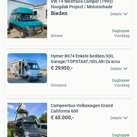
VW T4 Westfalia Camper (1993)
Hoogdak Project / Motorschade
Bieden
Details
Dagtopper
Almere
Vandaag
Hymer B674 Enkele bedden/XXL
Garage/TOPSTAAT/SOLAR/2x accu
€ 29.950,-
Details
Dagtopper
Dirksland
Vandaag
Campeerbus Volkswagen Grand
California 600
€ 65.000,-
Details
Dagtopper