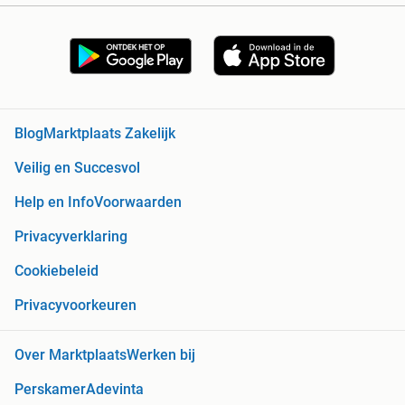
Blog
Marktplaats Zakelijk
Veilig en Succesvol
Help en Info
Voorwaarden
Privacyverklaring
Cookiebeleid
Privacyvoorkeuren
Over Marktplaats
Werken bij
Perskamer
Adevinta