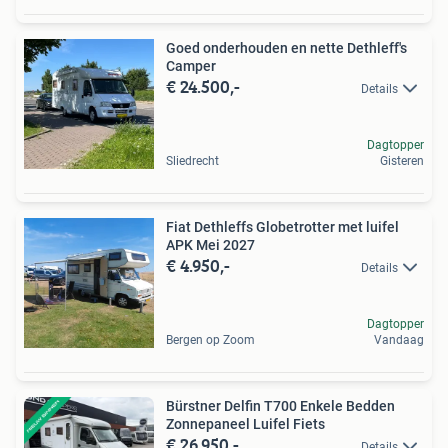
Goed onderhouden en nette Dethleff's
Camper
€ 24.500,-
Details
Dagtopper
Sliedrecht
Gisteren
Fiat Dethleffs Globetrotter met luifel
APK Mei 2027
€ 4.950,-
Details
Dagtopper
Bergen op Zoom
Vandaag
Bürstner Delfin T700 Enkele Bedden
Zonnepaneel Luifel Fiets
€ 26.950,-
Details