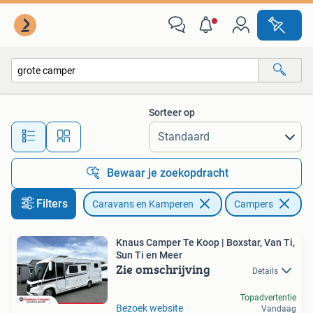
Campers
Sorteer op
Alle afstanden…
Bewaar je zoekopdracht
Filters
Caravans en Kamperen
Campers
Ve
Knaus Camper Te Koop | Boxstar, Van Ti,
Sun Ti en Meer
Zie omschrijving
Details
Topadvertentie
Bezoek website
Vandaag