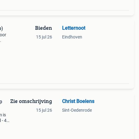
Bieden
Letternoot
p)
voor
15 jul 26
Eindhoven
tuele
n kan
Zie omschrijving
Christ Boelens
15 jul 26
Sint-Oedenrode
 is
 - 45
aanse