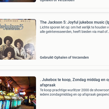
Ophalen of Verzenden
The Jackson 5: Joyful jukebox music (l
Lichte sporen let op: om het eerlijk te houden 
alle geïnteresseerden, heeft bieden via mail of
vragen naar de (minimale) prijs geen zin. Even
verzendkosten komen bij uw bod. Zelf ophale
Gebruikt
Ophalen of Verzenden
. Jukebox te koop, Zondag middag en op
afspraak
Te koop prachtige wurlitzer 2000 de showroom
iedere zondagmiddag en op afspraak geopend
toeren - bouwjaar: 1956 - gerestaureerd - met
garantie - mooi open model - originele amerik
jukebox