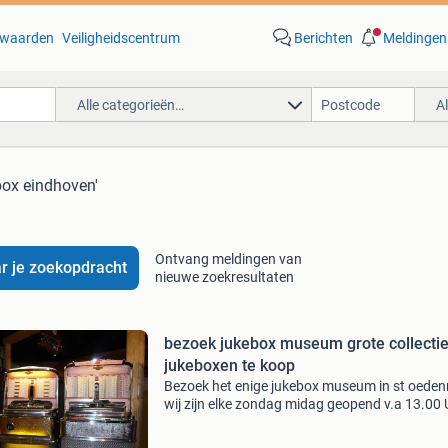
waarden
Veiligheidscentrum
Berichten
Meldingen
Alle categorieën…
A
box eindhoven'
Ontvang meldingen van
r je zoekopdracht
nieuwe zoekresultaten
bezoek jukebox museum grote collectie
jukeboxen te koop
Bezoek het enige jukebox museum in st oeden
wij zijn elke zondag midag geopend v.a 13.00 
grote collectie 30 40 50 jaren jukebox te koop 
zijn gevestigd in st. Oedenrode [ bij eindhoven 