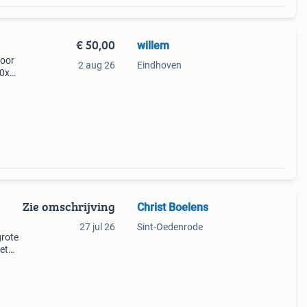
€ 50,00
willem
voor
2 aug 26
Eindhoven
10x
a,10x
Zie omschrijving
Christ Boelens
27 jul 26
Sint-Oedenrode
grote
et
es