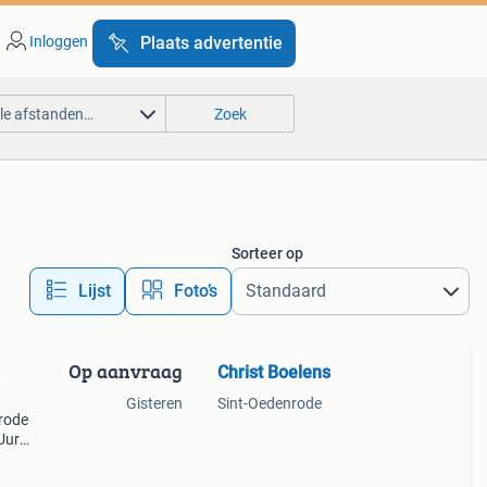
Inloggen
Plaats advertentie
lle afstanden…
Zoek
Sorteer op
Lijst
Foto’s
Op aanvraag
Christ Boelens
Gisteren
Sint-Oedenrode
rode
Uur
wij
] ad