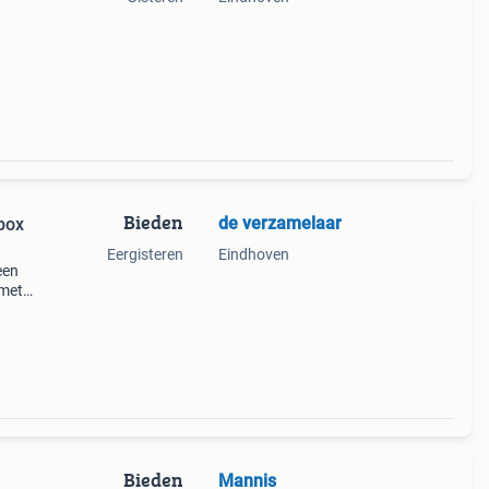
Bieden
de verzamelaar
box
Eergisteren
Eindhoven
een
 met
ema
Bieden
Mannis