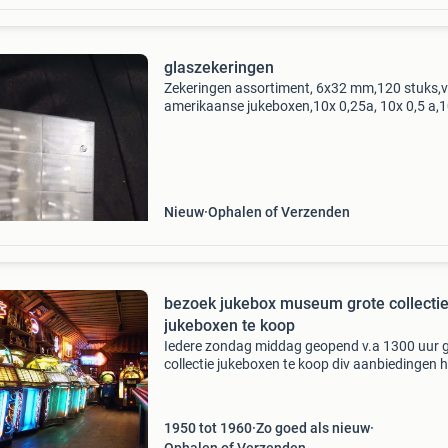
glaszekeringen
Zekeringen assortiment, 6x32 mm,120 stuks,
amerikaanse jukeboxen,10x 0,25a, 10x 0,5 a,
1a,10x 1,6a, 10x 2a, 10x2,5a, 10x 3,15a, 10x4
5a, 10x8a, 10x10a,10x16a
Nieuw
Ophalen of Verzenden
bezoek jukebox museum grote collectie
jukeboxen te koop
Iedere zondag middag geopend v.a 1300 uur 
collectie jukeboxen te koop div aanbiedingen h
museum is ook voor rondleidingen wij zijn
gevestigd in st.oedenrode [ bij eindhoven ] adr
hulst nr 10
1950 tot 1960
Zo goed als nieuw