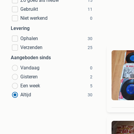
Zo goed als nieuw
15
Gebruikt
11
Niet werkend
0
Levering
Ophalen
30
Verzenden
25
Aangeboden sinds
Vandaag
0
Gisteren
2
Een week
5
Altijd
30