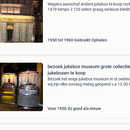
Wegens aanschaf andere jukebox te koop rock
1478 tempo 2 120 select graag serieuze biedi
onzin biedingen wordt niet op gereageerd, ke
weten de waarde. Filmpje van spelende jukeb
kan ev
1950 tot 1960
Gebruikt
Ophalen
bezoek jukebox museum grote collectie
jukeboxen te koop
Bezoek het enige jukebox museum in st oeden
wij zijn elke zondag midag geopend v.a 13.00 
grote collectie 30 40 50 jaren jukebox te koop 
zijn gevestigd in st. Oedenrode [ bij eindhoven 
Voor 1950
Zo goed als nieuw