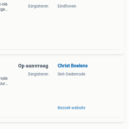
-ola
Eergisteren
Eindhoven
ngen,
nners
ox
Op aanvraag
Christ Boelens
Eergisteren
Sint-Oedenrode
rode
Uur
wij
] ad
Bezoek website