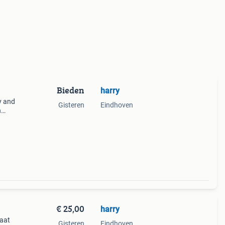
Bieden
harry
ky and
Gisteren
Eindhoven
n
hope
€ 25,00
harry
taat
Gisteren
Eindhoven