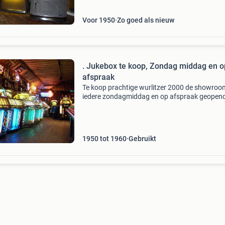
Voor 1950
Zo goed als nieuw
. Jukebox te koop, Zondag middag en op
afspraak
Te koop prachtige wurlitzer 2000 de showroom
iedere zondagmiddag en op afspraak geopend
toeren - bouwjaar: 1956 - gerestaureerd - met
garantie - mooi open model - originele amerik
jukebox
1950 tot 1960
Gebruikt