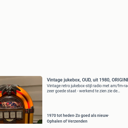
Vintage jukebox, OUD, uit 1980, ORIGI
Vintage retro jukebox-stijl radio met am/fm-ra
zeer goede staat - werkend te zien zie de
foto&#39;s voor meer informatie! Zelf ophalen
verzendkosten zijn voor de koper
1970 tot heden
Zo goed als nieuw
Ophalen of Verzenden