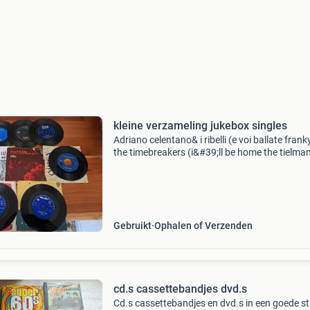
kleine verzameling jukebox singles
Adriano celentano& i ribelli (e voi ballate fran
the timebreakers (i&#39;ll be home the tielma
brothers (little bird fisher & friends (island of 
the devotions (for my own rob h
Gebruikt
Ophalen of Verzenden
cd.s cassettebandjes dvd.s
Cd.s cassettebandjes en dvd.s in een goede s