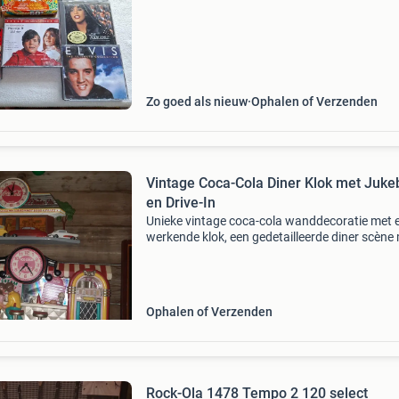
Zo goed als nieuw
Ophalen of Verzenden
Vintage Coca-Cola Diner Klok met Juke
en Drive-In
Unieke vintage coca-cola wanddecoratie met 
werkende klok, een gedetailleerde diner scène
jukebox en een drive-in gedeelte. Perfect voor
verzamelaars of als decoratie in een retro-th
kamer.
Ophalen of Verzenden
Rock-Ola 1478 Tempo 2 120 select