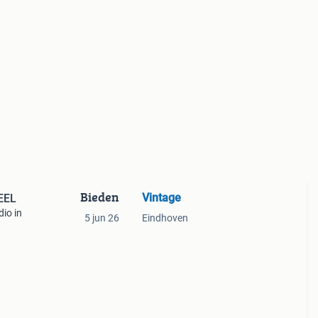
Bieden
Vintage
NEEL
dio in
5 jun 26
Eindhoven
 of